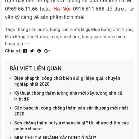
Bạn hãy liên hệ ngay với chúng tôi qua hot line HCM :
0969.66.11.66
0916.611.588
hoặc
Hà Nội
để được tư
vấn kỹ càng về sản phẩm hơn nhé!
Tags :
băng cản nước
,
Băng cản nước là gì
,
Mua Băng Cản Nước
,
Mua Băng Cản Nước giá rẻ
,
sanpham_bang-can-nuoc-chinh-
hang-gia-re
Chia sẻ:
BÀI VIẾT LIÊN QUAN
Biện pháp thi công chất biến đổi gỉ hiệu quả, chuyên
nghiệp nhất 2020
Kỹ thuật chống thấm tường nhà mới xây, tường nhà cũ
triệt để
Các bước thi công chống thấm sàn sân thượng mới nhất
2020
Sơn chống thấm polyurethane là gì? Ưu nhược điểm của
polyurethane
MUA PHỤ GIA NGÀNH XÂY DỰNG Ở ĐÂU?