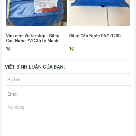
Vinkems Waterstop - Băng
Băng Cản Nước PVC O200
Cản Nước PVC Xử Lý Mạch
Ngừng
1₫
1₫
VIẾT BÌNH LUẬN CỦA BẠN: