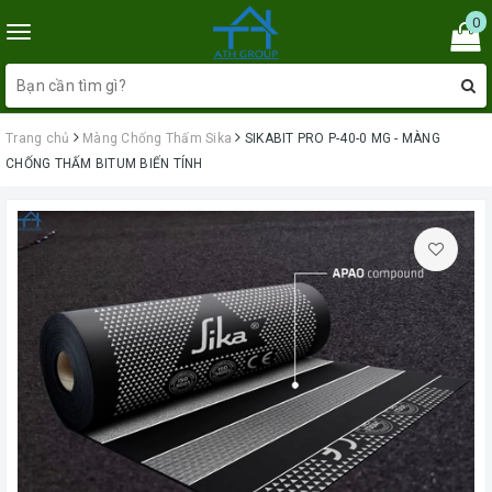
0
Toggle
navigation
Trang chủ
Màng Chống Thấm Sika
SIKABIT PRO P-40-0 MG - MÀNG
CHỐNG THẤM BITUM BIẾN TÍNH