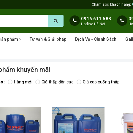
Chăm sóc khách hàng:
0916 611 588
0
Hotline Hà Nội
Ho
 sản phẩm
Tư vấn & Giải pháp
Dịch Vụ - Chính Sách
Gal
phẩm khuyến mãi
eo:
Hàng mới
Giá thấp đến cao
Giá cao xuống thấp