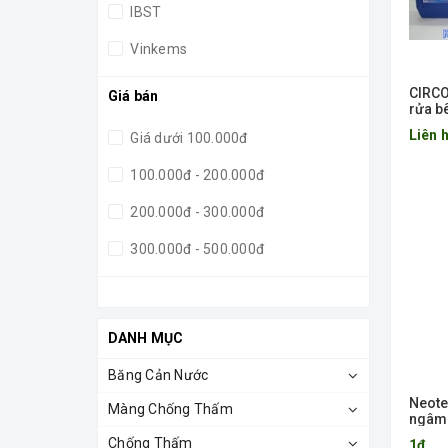
IBST
Vinkems
Sika
CIRCO
Giá bán
rửa b
Liên 
Giá dưới 100.000đ
100.000đ - 200.000đ
200.000đ - 300.000đ
300.000đ - 500.000đ
500.000đ - 1.000.000đ
Giá trên 1.000.000đ
DANH MỤC
Băng Cản Nước
Neote
Màng Chống Thấm
ngâm 
Chống Thấm
1₫