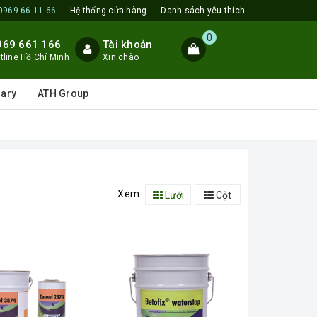
0969.66.11.66
Hệ thống cửa hàng
Danh sách yêu thích
0
969 661 166
Tài khoản
tline Hồ Chí Minh
Xin chào
lary
ATH Group
Xem:
Lưới
Cột