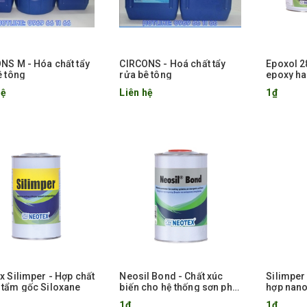
NS M - Hóa chất tẩy
CIRCONS - Hoá chất tẩy
Epoxol 2
ê tông
rửa bê tông
epoxy ha
để gắn h
hệ
Liên hệ
1₫
hạng mụ
x Silimper - Hợp chất
Neosil Bond - Chất xúc
Silimper
tẩm gốc Siloxane
biến cho hệ thống sơn phủ
hợp nano
trên bề mặt vô cơ
1₫
1₫