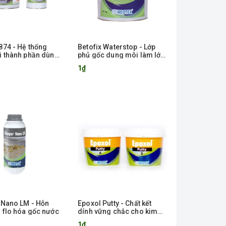
874 - Hệ thống
Betofix Waterstop - Lớp
i thành phần dùng
phủ gốc dung môi làm lớp
oặc đúc nhiều
bảo vệ bề mặt ẩm
1₫
c
 Nano LM - Hỗn
Epoxol Putty - Chất kết
 flo hóa gốc nước
dính vững chắc cho kim
loại, bê tông
1₫