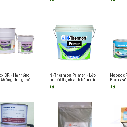
x CR - Hệ thống
N-Thermon Primer - Lớp
Neopox P
 không dung môi
lót cát thạch anh bám dính
Epoxy vớ
cho bể b
1₫
1₫