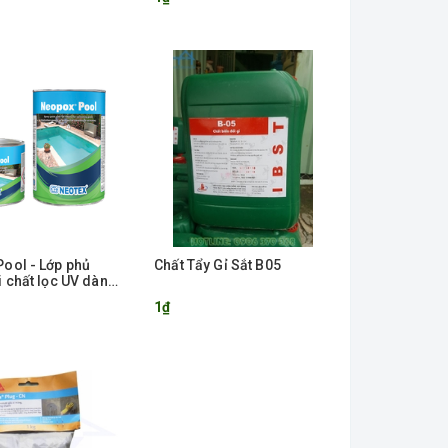
ool - Lớp phủ
Chất Tẩy Gỉ Sắt B05
i chất lọc UV dành
ơi
1₫