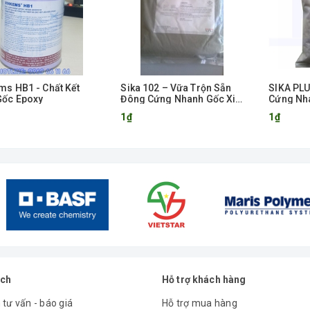
ms HB1 - Chất Kết
Sika 102 – Vữa Trộn Sẵn
SIKA PLU
Gốc Epoxy
Đông Cứng Nhanh Gốc Xi
Cứng Nh
Măng
1₫
1₫
ách
Hỗ trợ khách hàng
 tư vấn - báo giá
Hỗ trợ mua hàng