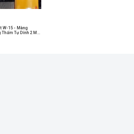
it W-15 - Màng
 Thấm Tự Dính 2 Mặt
itum