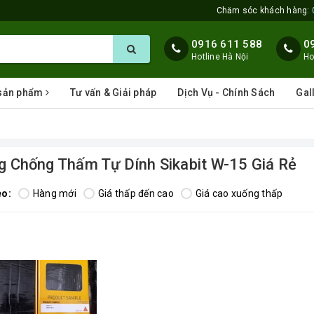
Chăm sóc khách hàng:
0916 611 588
0
Hotline Hà Nội
Ho
 sản phẩm
Tư vấn & Giải pháp
Dịch Vụ - Chính Sách
Gal
 Chống Thấm Tự Dính Sikabit W-15 Giá Rẻ
eo:
Hàng mới
Giá thấp đến cao
Giá cao xuống thấp