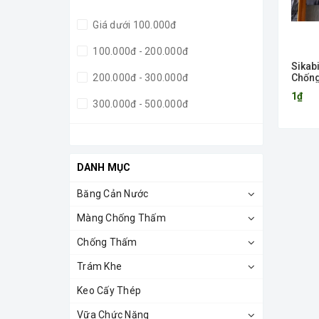
Giá dưới 100.000đ
100.000đ - 200.000đ
Sikab
200.000đ - 300.000đ
Chống
Gốc B
1₫
300.000đ - 500.000đ
500.000đ - 1.000.000đ
Giá trên 1.000.000đ
DANH MỤC
Băng Cản Nước
Màng Chống Thấm
Chống Thấm
Trám Khe
Keo Cấy Thép
Vữa Chức Năng