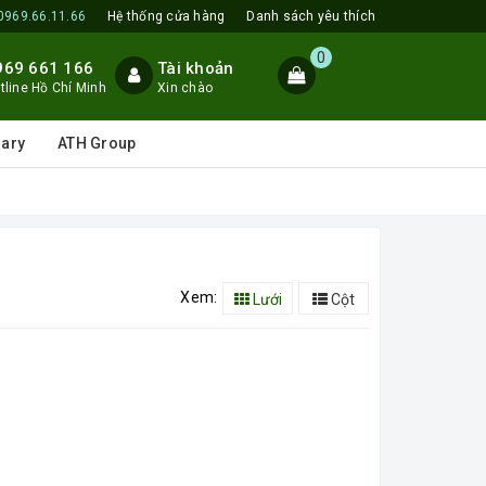
0969.66.11.66
Hệ thống cửa hàng
Danh sách yêu thích
0
969 661 166
Tài khoản
tline Hồ Chí Minh
Xin chào
lary
ATH Group
Xem:
Lưới
Cột