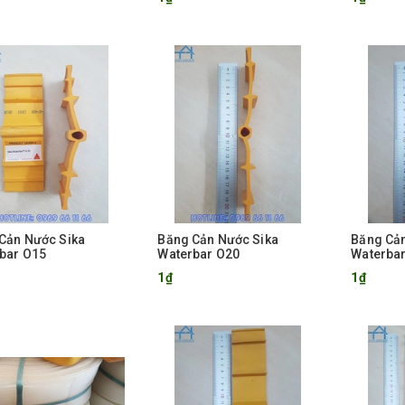
Cản Nước Sika
Băng Cản Nước Sika
Băng Cản
bar O15
Waterbar O20
Waterba
1₫
1₫