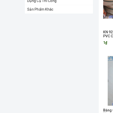
Dụng Cụ Thi Công
Sản Phẩm Khác
KN 92
PVC 
Ngừn
1₫
Băng 