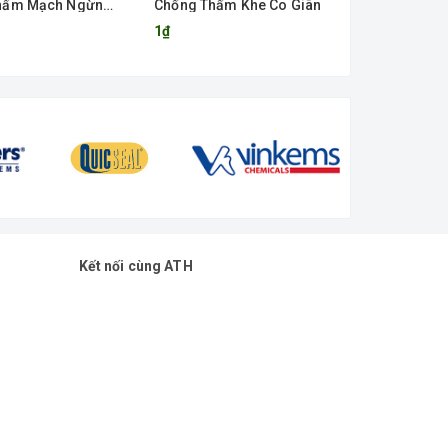
hấm Mạch Ngừng
Chống Thấm Khe Co Giãn
o Giãn
1₫
Kết nối cùng ATH