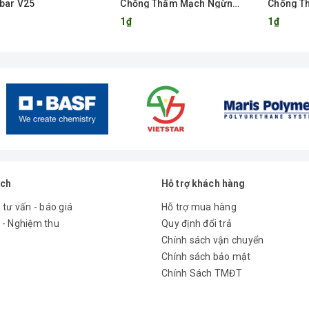
bar V25
Chống Thấm Mạch Ngừng,
Chống T
Khe Co Giãn
Và Khe C
1₫
1₫
ách
Hỗ trợ khách hàng
 tư vấn - báo giá
Hỗ trợ mua hàng
 - Nghiệm thu
Quy định đổi trả
Chính sách vận chuyển
Chính sách bảo mật
Chính Sách TMĐT