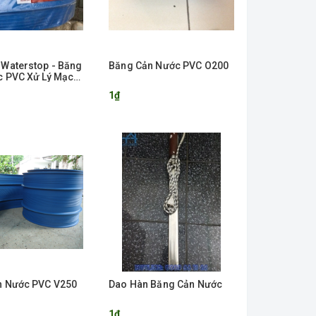
Waterstop - Băng
Băng Cản Nước PVC O200
c PVC Xử Lý Mạch
1₫
n Nước PVC V250
Dao Hàn Băng Cản Nước
1₫