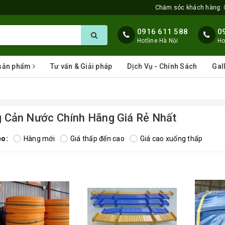
Chăm sóc khách hàng:
0916 611 588
0
Hotline Hà Nội
Ho
 sản phẩm
Tư vấn & Giải pháp
Dịch Vụ - Chính Sách
Gal
 Cản Nước Chính Hãng Giá Rẻ Nhất
eo:
Hàng mới
Giá thấp đến cao
Giá cao xuống thấp