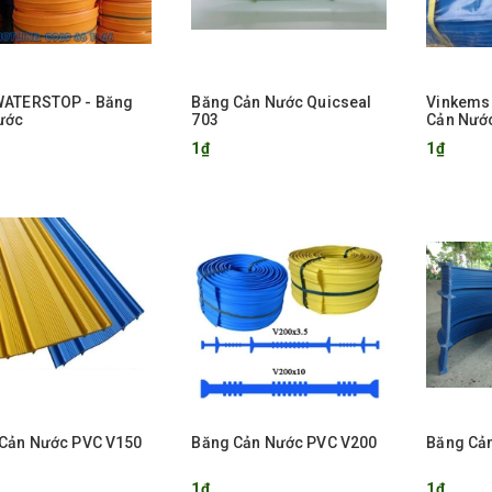
WATERSTOP - Băng
Băng Cản Nước Quicseal
Vinkems 
ước
703
Cản Nướ
Ngừng
1₫
1₫
Cản Nước PVC V150
Băng Cản Nước PVC V200
Băng Cả
1₫
1₫