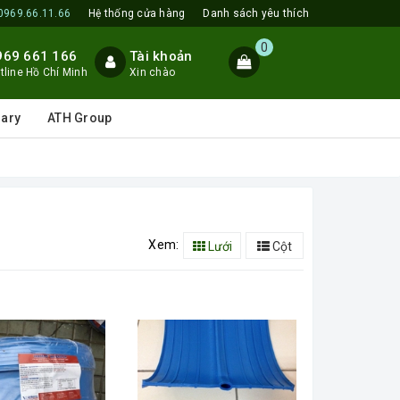
0969.66.11.66
Hệ thống cửa hàng
Danh sách yêu thích
0
969 661 166
Tài khoản
tline Hồ Chí Minh
Xin chào
lary
ATH Group
Xem:
Lưới
Cột