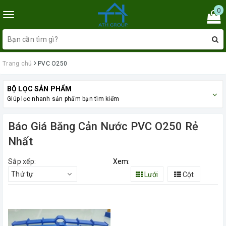
0
Toggle
navigation
Trang chủ
PVC O250
BỘ LỌC SẢN PHẨM
Giúp lọc nhanh sản phẩm bạn tìm kiếm
Báo Giá Băng Cản Nước PVC O250 Rẻ
Nhất
Sắp xếp:
Xem:
Thứ tự
Lưới
Cột