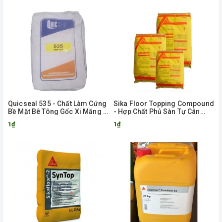
Quicseal 535 - Chất Làm Cứng
Sika Floor Topping Compound
Bề Mặt Bê Tông Gốc Xi Măng 1
- Hợp Chất Phủ Sàn Tự Cân
Thành Phần
Bằng
1₫
1₫