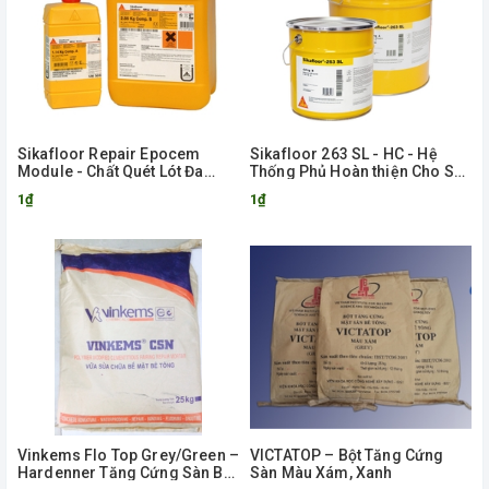
Sikafloor Repair Epocem
Sikafloor 263 SL - HC - Hệ
Module - Chất Quét Lót Đa
Thống Phủ Hoàn thiện Cho Sàn
Năng
Nhám Và Sàn Tự Phẳng Epoxy
1₫
1₫
Vinkems Flo Top Grey/Green –
VICTATOP – Bột Tăng Cứng
Hardenner Tăng Cứng Sàn Bê
Sàn Màu Xám, Xanh