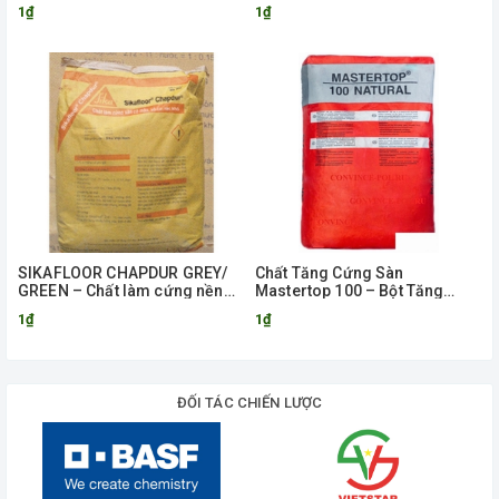
Tông
1₫
1₫
SIKAFLOOR CHAPDUR GREY/
Chất Tăng Cứng Sàn
GREEN – Chất làm cứng nền
Mastertop 100 – Bột Tăng
rắc khô, không kim loại
Cứng Hardenner
1₫
1₫
ĐỐI TÁC CHIẾN LƯỢC