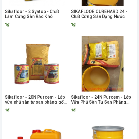
Sikafloor - 2 Syntop - Chất
SIKAFLOOR CUREHARD 24 -
Làm Cứng Sàn Rắc Khô
Chất Cứng Sàn Dạng Nước
1₫
1₫
Sikafloor - 20N Purcem - Lớp
Sikafloor - 24N Purcem - Lớp
vữa phủ sàn tự san phẳng gốc
Vữa Phủ Sàn Tự San Phẳng
PU có màu, chịu tải
Gốc PU Chịu Tải Trọng Trung
1₫
1₫
Bình