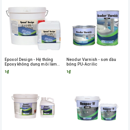
Epoxol Design - Hệ thống
Neodur Varnish - sơn dầu
Epoxy không dung môi làm
bóng PU-Acrilic
sàn trang trí tự chảy phẳng
1₫
1₫