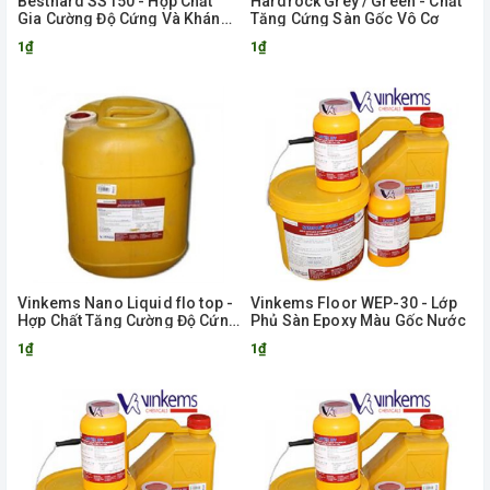
Besthard SS150 - Hợp Chất
Hardrock Grey / Green - Chất
Gia Cường Độ Cứng Và Kháng
Tăng Cứng Sàn Gốc Vô Cơ
Bụi Cho Bê Tông
1₫
1₫
Vinkems Nano Liquid flo top -
Vinkems Floor WEP-30 - Lớp
Hợp Chất Tăng Cường Độ Cứng
Phủ Sàn Epoxy Màu Gốc Nước
Và Đặc Chắc Cho Nền Bê Tông
1₫
1₫
Dạng Lỏng