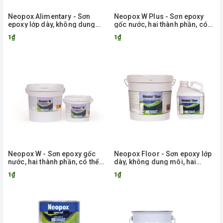
Neopox Alimentary - Sơn
Neopox W Plus - Sơn epoxy
epoxy lớp dày, không dung
gốc nước, hai thành phần, có
môi
thể quét
1₫
1₫
Neopox W - Sơn epoxy gốc
Neopox Floor - Sơn epoxy lớp
nước, hai thành phần, có thể
dày, không dung môi, hai
quét
thành phần, ứng dụng cho sàn
1₫
1₫