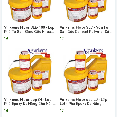
Vinkems Floor SLE-100 - Lớp
Vinkems Floor SLC - Vữa Tự
Phủ Tự San Bằng Gốc Nhựa
San Gốc Cement Polymer Cải
Epoxy
Tiến
1₫
1₫
Vinkems Floor sep 34 - Lớp
Vinkems Floor sep 20 - Lớp
Phủ Epoxy Đa Năng Cho Nền
Lót - Phủ Epoxy Đa Năng
Bê Tông, Vữa, Kim Loại
Không Màu
1₫
1₫