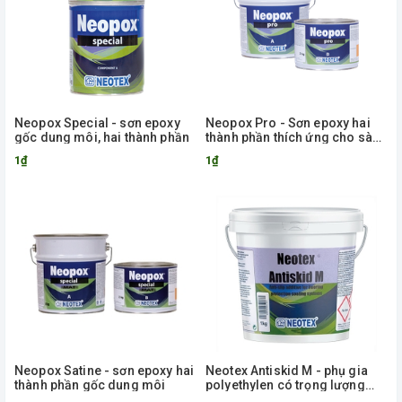
Neopox Special - sơn epoxy
Neopox Pro - Sơn epoxy hai
gốc dung môi, hai thành phần
thành phần thích ứng cho sàn
và kết cấu kim loại
1₫
1₫
Neopox Satine - sơn epoxy hai
Neotex Antiskid M - phụ gia
thành phần gốc dung môi
polyethylen có trọng lượng
phân tử cực cao