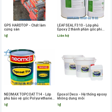
GPS HARDTOP - Chất làm
LEAFSEAL F310 - Lớp phủ
cứng sàn
Epoxy 2 thành phần gốc phi
dung môi
1₫
Liên hệ
NEOMAX TOPCOAT T14 - Lớp
Epoxol Deco - Hệ thống epoxy
phủ bảo vệ gốc Polyurethane
không dung môi
2 thành phần
1₫
1₫