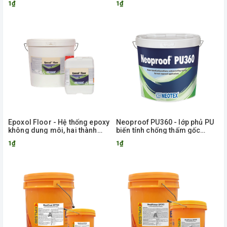
1₫
1₫
Epoxol Floor - Hệ thống epoxy
Neoproof PU360 - lớp phủ PU
không dung môi, hai thành
biến tính chống thấm gốc
phần, làm lớp láng sàn tự chảy
nước
1₫
1₫
phẳng