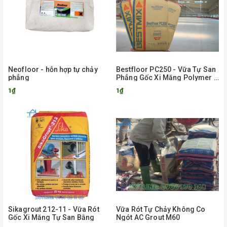
Neofloor - hỗn hợp tự chảy
Bestfloor PC250 - Vữa Tự San
phẳng
Phẳng Gốc Xi Măng Polymer 1
Thành Phần
1₫
1₫
Sikagrout 212-11 - Vữa Rót
Vữa Rót Tự Chảy Không Co
Gốc Xi Măng Tự San Bằng
Ngót AC Grout M60