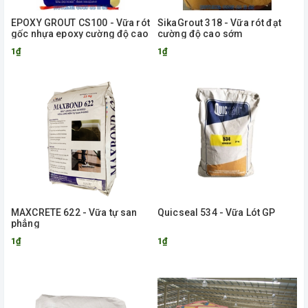
EPOXY GROUT CS100 - Vữa rót
SikaGrout 318 - Vữa rót đạt
gốc nhựa epoxy cường độ cao
cường độ cao sớm
1₫
1₫
MAXCRETE 622 - Vữa tự san
Quicseal 534 - Vữa Lót GP
phẳng
1₫
1₫