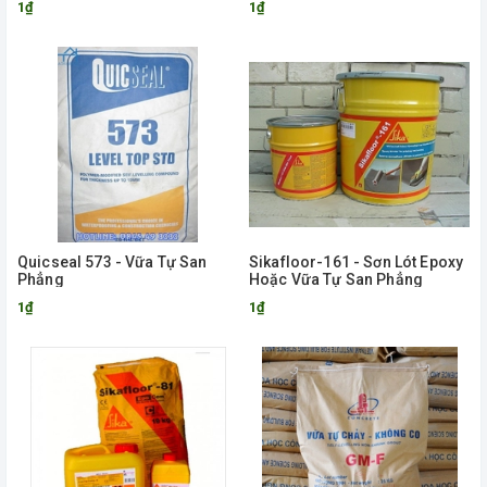
1₫
1₫
Quicseal 573 - Vữa Tự San
Sikafloor-161 - Sơn Lót Epoxy
Phẳng
Hoặc Vữa Tự San Phẳng
1₫
1₫