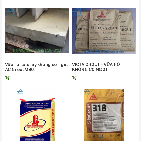
Vữa rót tự chảy không co ngót
VICTA GROUT - VỮA RÓT
AC Grout M80.
KHÔNG CO NGÓT
1₫
1₫