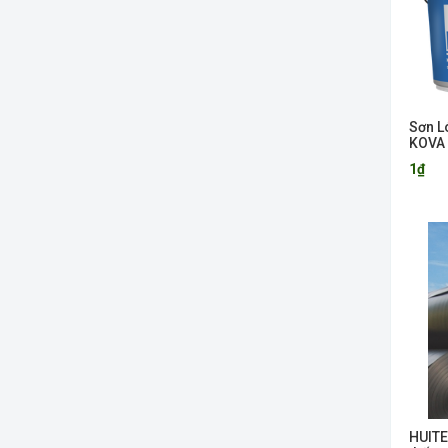
Sơn L
KOVA
1₫
HUIT