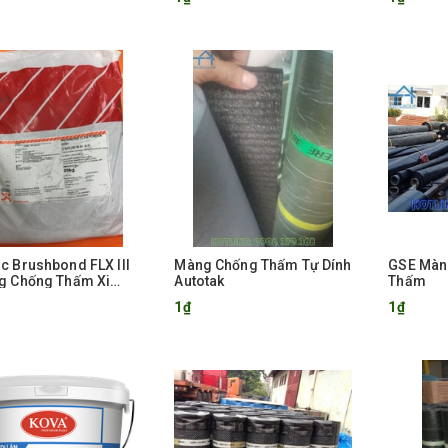
Gốc PU
c Brushbond FLX III
Màng Chống Thấm Tự Dính
GSE Màn
g Chống Thấm Xi
Autotak
Thấm
 Polymer
1₫
1₫