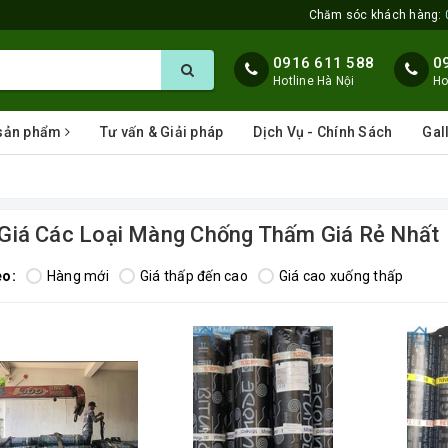
Chăm sóc khách hàng:
0916 611 588
0
Hotline Hà Nội
Ho
 sản phẩm
Tư vấn & Giải pháp
Dịch Vụ - Chính Sách
Gal
Giá Các Loại Màng Chống Thấm Giá Rẻ Nhất
eo:
Hàng mới
Giá thấp đến cao
Giá cao xuống thấp