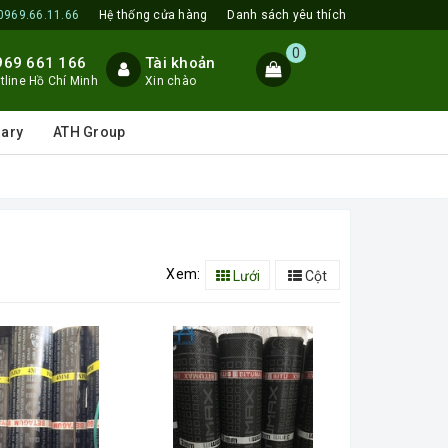
0969.66.11.66
Hệ thống cửa hàng
Danh sách yêu thích
0
969 661 166
Tài khoản
tline Hồ Chí Minh
Xin chào
lary
ATH Group
Xem:
Lưới
Cột