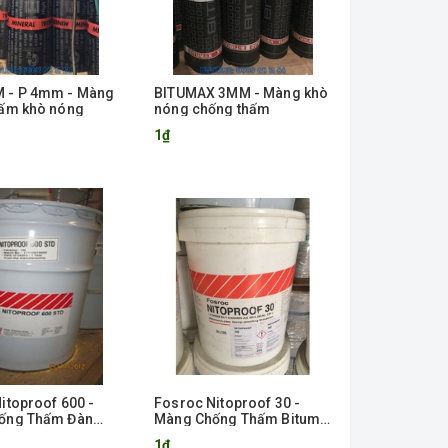
 - P 4mm - Màng
BITUMAX 3MM - Màng khò
hấm khò nóng
nóng chống thấm
1₫
itoproof 600 -
Fosroc Nitoproof 30 -
ống Thấm Đàn
Màng Chống Thấm Bitum
Công Dạng Lỏng
Cao Su Hóa Đa Công Dụng
1₫