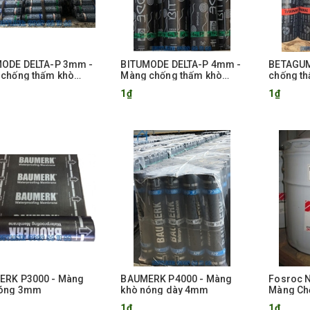
MODE DELTA-P 3mm -
BITUMODE DELTA-P 4mm -
BETAGUM
chống thấm khò
Màng chống thấm khò
chống t
nóng
1₫
1₫
ERK P3000 - Màng
BAUMERK P4000 - Màng
Fosroc N
nóng 3mm
khò nóng dày 4mm
Màng Ch
Hồi Thi 
1₫
1₫