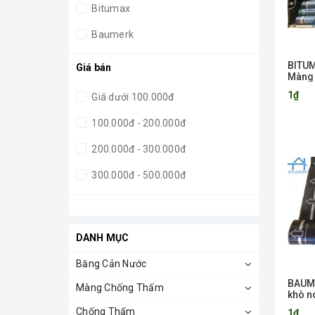
Bitumax
Baumerk
FOSROC
BITU
Giá bán
Màng 
Autotak
nóng
1₫
Giá dưới 100.000đ
GSE
100.000đ - 200.000đ
SOLMAX
200.000đ - 300.000đ
Kova
300.000đ - 500.000đ
Lemax
500.000đ - 1.000.000đ
PLUVITEC
Giá trên 1.000.000đ
DANH MỤC
Copernit
Băng Cản Nước
HUITEX
BAUM
Màng Chống Thấm
MARISEAL
khò 
Chống Thấm
1₫