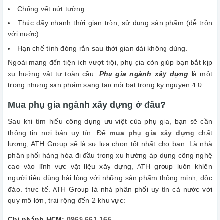
Chống vết nứt tường.
Thúc đẩy nhanh thời gian trộn, sử dụng sản phẩm (dễ trộn
với nước).
Hạn chế tính đóng rắn sau thời gian dài không dùng.
Ngoài mang đến tiện ích vượt trội, phụ gia còn giúp bạn bắt kịp
xu hướng vật tư toàn cầu.
Phụ gia ngành xây dựng
là một
trong những sản phẩm sáng tạo nổi bật trong kỷ nguyên 4.0.
Mua phụ gia ngành xây dựng ở đâu?
Sau khi tìm hiểu công dụng ưu việt của phụ gia, bạn sẽ cần
thông tin nơi bán uy tín. Để
mua phụ gia xây dựng
chất
lượng, ATH Group sẽ là sự lựa chọn tốt nhất cho bạn. Là nhà
phân phối hàng hóa đi đầu trong xu hướng áp dụng công nghệ
cao vào lĩnh vực vật liệu xây dựng, ATH group luôn khiến
người tiêu dùng hài lòng với những sản phẩm thông minh, độc
đáo, thực tế. ATH Group là nhà phân phối uy tín cả nước với
quy mô lớn, trải rộng đến 2 khu vực:
Chi nhánh HCM:
0969 661 166