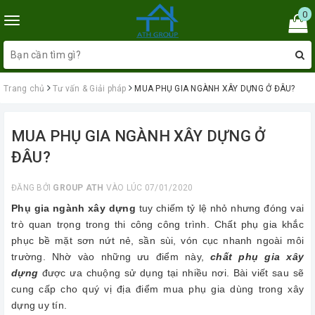
0
Toggle
navigation
Trang chủ
Tư vấn & Giải pháp
MUA PHỤ GIA NGÀNH XÂY DỰNG Ở ĐÂU?
MUA PHỤ GIA NGÀNH XÂY DỰNG Ở
ĐÂU?
ĐĂNG BỞI
GROUP ATH
VÀO LÚC 07/01/2020
Phụ gia ngành xây dựng
tuy chiếm tỷ lệ nhỏ nhưng đóng vai
trò quan trọng trong thi công công trình. Chất phụ gia khắc
phục bề mặt sơn nứt nẻ, sần sùi, vón cục nhanh ngoài môi
trường. Nhờ vào những ưu điểm này,
chất phụ gia xây
dựng
được ưa chuộng sử dụng tại nhiều nơi. Bài viết sau sẽ
cung cấp cho quý vị địa điểm mua phụ gia dùng trong xây
dựng uy tín.