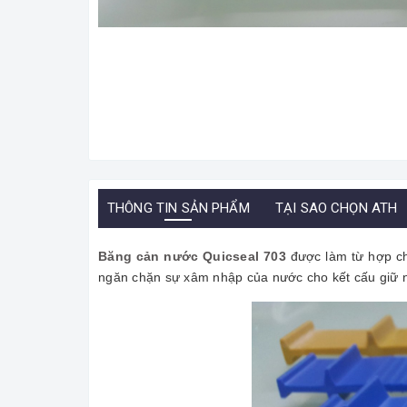
THÔNG TIN SẢN PHẨM
TẠI SAO CHỌN ATH
Băng cản nước Quicseal 703
được làm từ hợp chấ
ngăn chặn sự xâm nhập của nước cho kết cấu giữ 