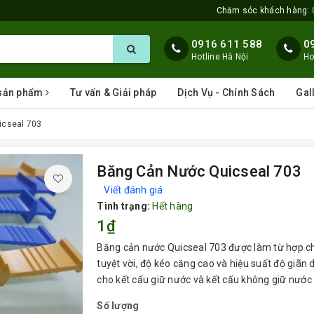
Chăm sóc khách hàng:
0916 611 588
0
Hotline Hà Nội
Ho
 sản phẩm
Tư vấn & Giải pháp
Dịch Vụ - Chính Sách
Gal
icseal 703
Băng Cản Nước Quicseal 703
Viết đánh giá
Tình trạng:
Hết hàng
1₫
Băng cản nước Quicseal 703 được làm từ hợp ch
tuyệt vời, độ kéo căng cao và hiệu suất độ giã
cho kết cấu giữ nước và kết cấu không giữ nước
Số lượng