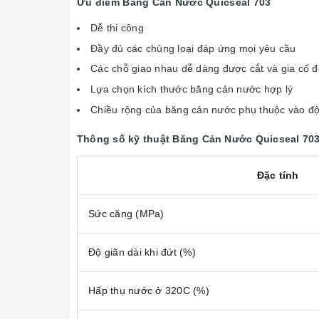
Ưu điểm Băng Cản Nước Quicseal 703
Dễ thi công
Đầy đủ các chủng loại đáp ứng mọi yêu cầu
Các chỗ giao nhau dễ dàng được cắt và gia cố đ
Lựa chọn kích thước băng cản nước hợp lý
Chiều rộng của băng cản nước phụ thuộc vào độ
Thông số kỹ thuật Băng Cản Nước Quicseal 70
Đặc tính
Sức căng (MPa)
Độ giãn dài khi đứt (%)
Hấp thụ nước ở 320C (%)