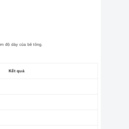
ơn độ dày của bê tông.
Kết quả