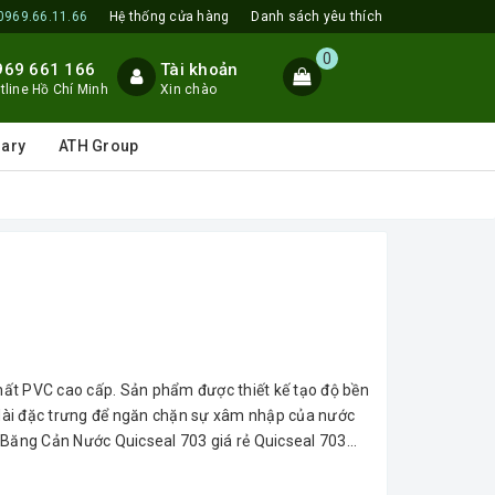
0969.66.11.66
Hệ thống cửa hàng
Danh sách yêu thích
0
969 661 166
Tài khoản
tline Hồ Chí Minh
Xin chào
lary
ATH Group
ất PVC cao cấp. Sản phẩm được thiết kế tạo độ bền
n dài đặc trưng để ngăn chặn sự xâm nhập của nước
 Băng Cản Nước Quicseal 703 giá rẻ Quicseal 703...