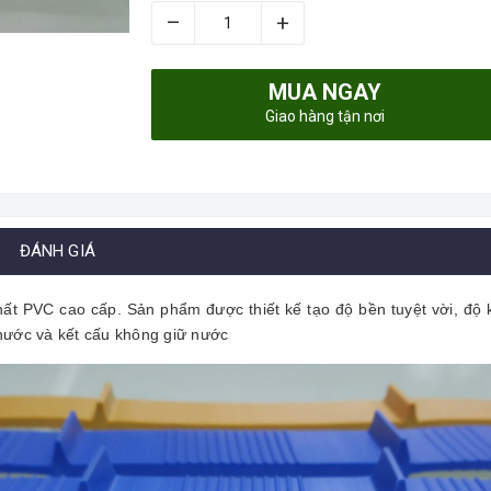
–
+
MUA NGAY
Giao hàng tận nơi
ĐÁNH GIÁ
t PVC cao cấp. Sản phẩm được thiết kế tạo độ bền tuyệt vời, độ k
nước và kết cấu không giữ nước