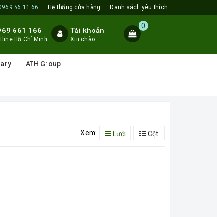
0969.66.11.66
Hệ thống cửa hàng
Danh sách yêu thích
0
969 661 166
Tài khoản
tline Hồ Chí Minh
Xin chào
lary
ATH Group
Xem:
Lưới
Cột