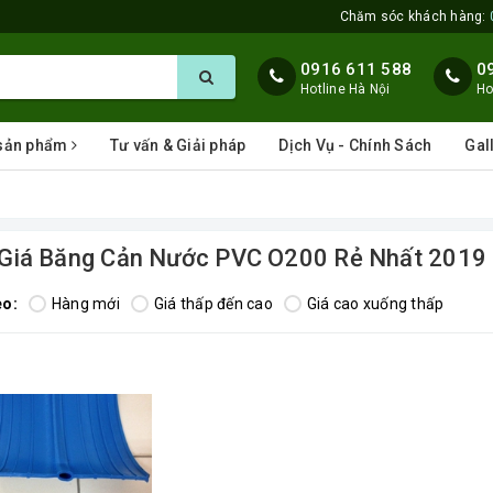
Chăm sóc khách hàng:
0916 611 588
0
Hotline Hà Nội
Ho
 sản phẩm
Tư vấn & Giải pháp
Dịch Vụ - Chính Sách
Gal
Giá Băng Cản Nước PVC O200 Rẻ Nhất 2019
eo:
Hàng mới
Giá thấp đến cao
Giá cao xuống thấp