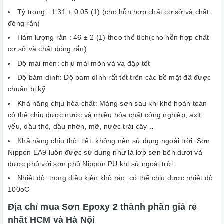
Tỷ trọng : 1.31 ± 0.05 (1) (cho hỗn hợp chất cơ sở và chất
đóng rắn)
Hàm lượng rắn : 46 ± 2 (1) theo thể tích(cho hỗn hợp chất
cơ sở và chất đóng rắn)
Độ mài mòn: chịu mài mòn và va đập tốt
Độ bám dính: Độ bám dính rất tốt trên các bề mặt đã được
chuẩn bị kỹ
Khả năng chịu hóa chất: Màng sơn sau khi khô hoàn toàn
có thể chịu được nước và nhiều hóa chất công nghiệp, axit
yếu, dầu thô, dầu nhờn, mỡ, nước trái cây…
Khả năng chịu thời tiết: không nên sử dụng ngoài trời. Sơn
Nippon EA9 luôn được sử dụng như là lớp sơn bên dưới và
được phủ với sơn phủ Nippon PU khi sử ngoài trời.
Nhiệt độ: trong điều kiện khô ráo, có thể chịu được nhiệt độ
100oC
Địa chỉ mua Sơn Epoxy 2 thành phần giá rẻ
nhất HCM và Hà Nội