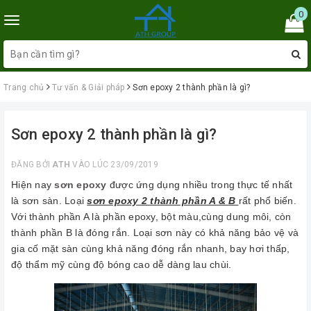
0
Toggle
navigation
Trang chủ
Tư vấn & Giải pháp
Sơn epoxy 2 thành phần là gì?
Sơn epoxy 2 thành phần là gì?
ĐĂNG BỞI
ATH
VÀO LÚC 23/09/2019
Hiện nay
sơn epoxy
được ứng dụng nhiều trong thực tế nhất
là sơn sàn. Loại
sơn epoxy 2 thành phần A & B
rất phổ biến.
Với thành phần A là phần epoxy, bột màu,cùng dung môi, còn
thành phần B là đóng rắn. Loại sơn này có khả năng bảo vệ và
gia cố mặt sàn cùng khả năng đóng rắn nhanh, bay hơi thấp,
độ thẩm mỹ cùng độ bóng cao dễ dàng lau chùi.