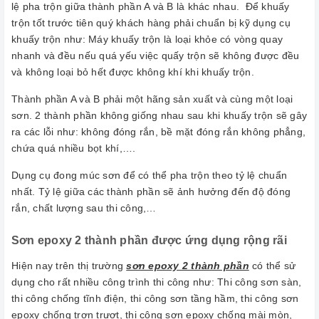
lệ pha trộn giữa thành phần A và B là khác nhau. Để khuấy
trộn tốt trước tiên quý khách hàng phải chuẩn bị kỹ dụng cụ
khuấy trộn như: Máy khuấy trộn là loại khỏe có vòng quay
nhanh và đều nếu quá yếu việc quấy trộn sẽ không được đều
và không loại bỏ hết được không khí khi khuấy trộn.
Thành phần A và B phải một hãng sản xuất và cùng một loại
sơn. 2 thành phần không giống nhau sau khi khuấy trộn sẽ gây
ra các lỗi như: không đóng rắn, bề mặt đóng rắn không phẳng,
chứa quá nhiều bọt khí,….
Dụng cụ đong múc sơn để có thể pha trộn theo tỷ lệ chuẩn
nhất. Tỷ lệ giữa các thành phần sẽ ảnh hưởng đến độ đóng
rắn, chất lượng sau thi công,…
Sơn epoxy 2 thành phần được ứng dụng rộng rãi
Hiện nay trên thị trường
sơn epoxy 2 thành phần
có thể sử
dụng cho rất nhiều công trình thi công như: Thi công sơn sàn,
thi công chống tĩnh điện, thi công sơn tầng hầm, thi công sơn
epoxy chống trơn trượt, thi công sơn epoxy chống mài mòn,