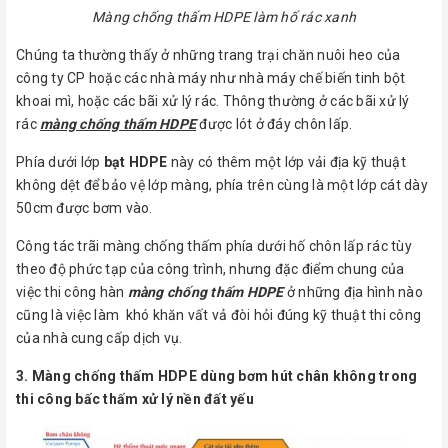
Màng chống thấm HDPE làm hố rác xanh
Chúng ta thường thấy ở những trang trại chăn nuôi heo của
công ty CP hoặc các nhà máy như nhà máy chế biến tinh bột
khoai mì, hoặc các bãi xử lý rác. Thông thường ở các bãi xử lý
rác
màng chống thấm HDPE
được lót ở đáy chôn lấp.
Phía dưới lớp
bạt HDPE
này có thêm một lớp vải địa kỹ thuật
không dệt để bảo vệ lớp màng, phía trên cùng là một lớp cát dày
50cm được bơm vào.
Công tác trãi màng chống thấm phía dưới hố chôn lấp rác tùy
theo độ phức tạp của công trình, nhưng đặc điểm chung của
việc thi công hàn
màng chống thấm HDPE
ở những địa hình nào
cũng là việc làm khó khăn vất vả đòi hỏi đúng kỹ thuật thi công
của nhà cung cấp dịch vụ.
3. Màng chống thấm HDPE dùng bơm hút chân không trong
thi công bấc thấm xử lý nền đất yếu