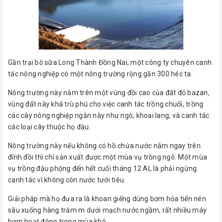
Gần trại bò sữa Long Thành Đồng Nai, một công ty chuyên canh
tác nông nghiệp có một nông trường rộng gần 300 héc ta.
Nông trường này nằm trên một vùng đồi cao của đất đỏ bazan,
vùng đất này khá trù phú cho việc canh tác trồng chuối, trồng
các cây nông nghiệp ngắn này như ngô, khoai lang, và canh tác
các loại cây thuộc họ đậu.
Nông trường này nếu không có hồ chứa nước nằm ngay trên
đỉnh đồi thì chỉ sản xuất được một mùa vụ trồng ngô. Một mùa
vụ trồng đậu phộng đến hết cuối tháng 12 AL là phải ngừng
canh tác vì không còn nước tưới tiêu.
Giải pháp mà họ đưa ra là khoan giếng dùng bơm hỏa tiển nén
sâu xuống hàng trăm m dưới mạch nước ngầm, rất nhiều máy
bơm hoạt động trong mùa khô.