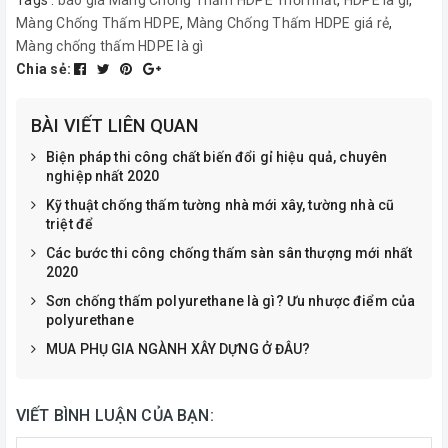
Tags :
báo giá Màng Chống Thấm HDPE mới nhất
,
HDPE là gì
,
Màng Chống Thấm HDPE
,
Màng Chống Thấm HDPE giá rẻ
,
Màng chống thấm HDPE là gì
Chia sẻ:
BÀI VIẾT LIÊN QUAN
Biện pháp thi công chất biến đổi gỉ hiệu quả, chuyên
nghiệp nhất 2020
Kỹ thuật chống thấm tường nhà mới xây, tường nhà cũ
triệt để
Các bước thi công chống thấm sàn sân thượng mới nhất
2020
Sơn chống thấm polyurethane là gì? Ưu nhược điểm của
polyurethane
MUA PHỤ GIA NGÀNH XÂY DỰNG Ở ĐÂU?
VIẾT BÌNH LUẬN CỦA BẠN: