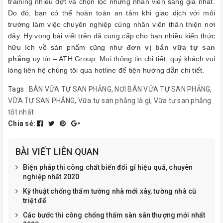
training nhiều đợt và chọn lọc những nhân viên sáng giá nhất.
Do đó, bạn có thể hoàn toàn an tâm khi giao dịch với môi
trường làm việc chuyên nghiệp cùng nhân viên thân thiện nơi
đây. Hy vọng bài viết trên đã cung cấp cho bạn nhiều kiến thức
hữu ích về sản phẩm cũng như
đơn vị bán vữa tự san
phẳng
uy tín – ATH Group. Mọi thông tin chi tiết, quý khách vui
lòng liên hệ chúng tôi qua hotline để tiện hướng dẫn chi tiết.
Tags :
BÁN VỮA TỰ SAN PHẲNG
,
NƠI BÁN VỮA TỰ SAN PHẲNG
,
VỮA TỰ SAN PHẲNG
,
Vữa tự san phẳng là gì
,
Vữa tự san phẳng
tốt nhất
Chia sẻ:
BÀI VIẾT LIÊN QUAN
Biện pháp thi công chất biến đổi gỉ hiệu quả, chuyên
nghiệp nhất 2020
Kỹ thuật chống thấm tường nhà mới xây, tường nhà cũ
triệt để
Các bước thi công chống thấm sàn sân thượng mới nhất