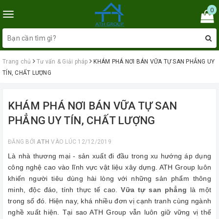
0
Toggle
navigation
Trang chủ
Tư vấn & Giải pháp
KHÁM PHÁ NƠI BÁN VỮA TỰ SAN PHẲNG UY
TÍN, CHẤT LƯỢNG
KHÁM PHÁ NƠI BÁN VỮA TỰ SAN
PHẲNG UY TÍN, CHẤT LƯỢNG
ĐĂNG BỞI
ATH
VÀO LÚC 12/12/2019
Là nhà thương mại - sản xuất đi đầu trong xu hướng áp dụng
công nghệ cao vào lĩnh vực vật liệu xây dựng. ATH Group luôn
khiến người tiêu dùng hài lòng với những sản phẩm thông
minh, độc đáo, tính thực tế cao.
Vữa tự san phẳng
là một
trong số đó. Hiện nay, khá nhiều đơn vị cạnh tranh cùng ngành
nghề xuất hiện. Tại sao ATH Group vẫn luôn giữ vững vị thế