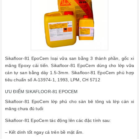
Sikafloor-81 EpoCem loại vữa san bằng 3 thành phần, gốc xi
măng Epoxy cải tiến. Sikafloor-81 EpoCem dùng cho lớp vữa
cán tự san bằng dày 1.5-3mm. Sikafloor-81 EpoCem phù hợp
tiêu chuẩn số A-13974-1, 1993, LPM, CH 5712
ƯU ĐIỂM SIKAFLOOR-81 EPOCEM
Sikafloor-81 EpoCem lớp phủ cho sàn bê tông và lớp cán xi
măng chưa đủ tuổi
Sikafloor-81 EpoCem tác động lên các đặc tính sau:
– Kết dính tốt ngay cả trên bề mặt ẩm.