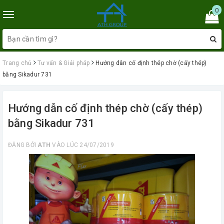
0
Toggle
navigation
Trang chủ
Tư vấn & Giải pháp
Hướng dẫn cố định thép chờ (cấy thép)
bằng Sikadur 731
Hướng dẫn cố định thép chờ (cấy thép)
bằng Sikadur 731
ĐĂNG BỞI
ATH
VÀO LÚC 24/07/2019