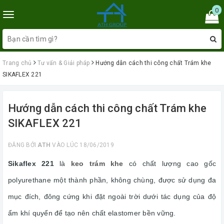
0
Toggle
navigation
Trang chủ
Tư vấn & Giải pháp
Hướng dẫn cách thi công chất Trám khe
SIKAFLEX 221
Hướng dẫn cách thi công chất Trám khe
SIKAFLEX 221
ĐĂNG BỞI
ATH
VÀO LÚC 18/06/2019
Sikaflex 221
là
keo trám khe
có chất lượng cao gốc
polyurethane một thành phần, không chùng, được sử dụng đa
mục đích, đông cứng khi đặt ngoài trời dưới tác dụng của độ
ẩm khí quyển để tạo nên chất elastomer bền vững.