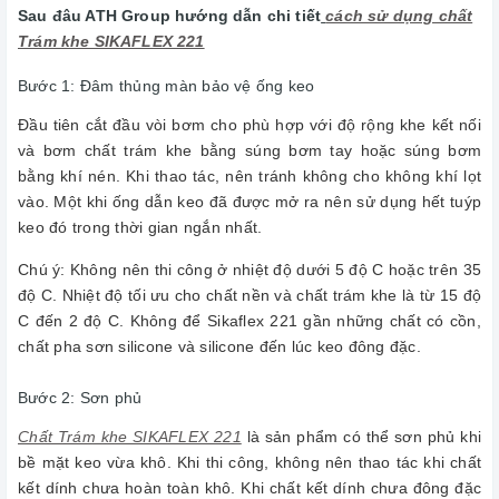
Sau đâu ATH Group hướng dẫn chi tiết
cách sử dụng chất
Trám khe SIKAFLEX 221
Bước 1: Đâm thủng màn bảo vệ ống keo
Đầu tiên cắt đầu vòi bơm cho phù hợp với độ rộng khe kết nối
và bơm chất trám khe bằng súng bơm tay hoặc súng bơm
bằng khí nén. Khi thao tác, nên tránh không cho không khí lọt
vào. Một khi ống dẫn keo đã được mở ra nên sử dụng hết tuýp
keo đó trong thời gian ngắn nhất.
Chú ý: Không nên thi công ở nhiệt độ dưới 5 độ C hoặc trên 35
độ C. Nhiệt độ tối ưu cho chất nền và chất trám khe là từ 15 độ
C đến 2 độ C. Không để Sikaflex 221 gần những chất có cồn,
chất pha sơn silicone và silicone đến lúc keo đông đặc.
Bước 2: Sơn phủ
Chất Trám khe SIKAFLEX 221
là sản phẩm có thể sơn phủ khi
bề mặt keo vừa khô. Khi thi công, không nên thao tác khi chất
kết dính chưa hoàn toàn khô. Khi chất kết dính chưa đông đặc