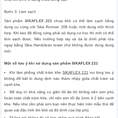
Bước 3: Làm sạch
Sản phẩm
SIKAFLEX 221
chưa khô có thể làm sạch bằng
dụng cụ cùng với Sika Romver 208 hoặc một dung môi thích
hợp. Khi keo đã đông cứng phải sử dụng cơ học thì mới có thể
làm sạch được. Nếu trường hợp tay và da bị dính phải rửa
ngay bằng Sika Handclean towel chứ không được dùng dung
môi.
Một số lưu ý khi sử dụng sản phẩm SIKAFLEX 221
Khi làm phẳng chất trám khe
SIKAFLEX 221
vui lòng lưu ý
không để bất kì dung dịch nào thâm nhập giữa chất trám và
cạnh khe.
Để duy trì khả năng co giãn tối đa thì không nên sơn phủ
hoàn toàn chất trám khe, chỉ nên sơn tối đa 1mm ở 2 bên cạnh
khe. Nếu như cần phải sơn bạn nên thực hiện trên mẫu thử để
quan sát đặc tính khi khô và độ dính của lớp phủ.
Thông gió không đủ sẽ làm chậm quá trình đông kết.