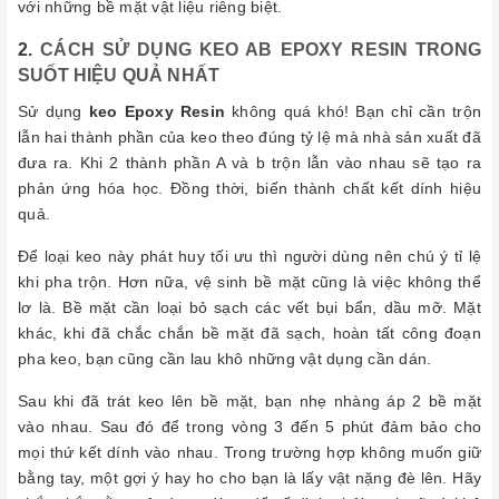
với những bề mặt vật liệu riêng biệt.
2.
CÁCH SỬ DỤNG KEO AB EPOXY RESIN TRONG
SUỐT HIỆU QUẢ NHẤT
Sử dụng
keo Epoxy Resin
không quá khó! Bạn chỉ cần trộn
lẫn hai thành phần của keo theo đúng tỷ lệ mà nhà sản xuất đã
đưa ra. Khi 2 thành phần A và b trộn lẫn vào nhau sẽ tạo ra
phản ứng hóa học. Đồng thời, biến thành chất kết dính hiệu
quả.
Để loại keo này phát huy tối ưu thì người dùng nên chú ý tỉ lệ
khi pha trộn. Hơn nữa, vệ sinh bề mặt cũng là việc không thể
lơ là. Bề mặt cần loại bỏ sạch các vết bụi bẩn, dầu mỡ. Mặt
khác, khi đã chắc chắn bề mặt đã sạch, hoàn tất công đoạn
pha keo, bạn cũng cần lau khô những vật dụng cần dán.
Sau khi đã trát keo lên bề mặt, bạn nhẹ nhàng áp 2 bề mặt
vào nhau. Sau đó để trong vòng 3 đến 5 phút đảm bảo cho
mọi thứ kết dính vào nhau. Trong trường hợp không muốn giữ
bằng tay, một gợi ý hay ho cho bạn là lấy vật nặng đè lên. Hãy