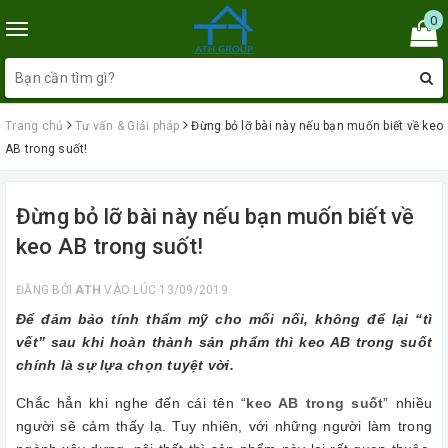
0
Toggle
navigation
Trang chủ
Tư vấn & Giải pháp
Đừng bỏ lỡ bài này nếu bạn muốn biết về keo
AB trong suốt!
Đừng bỏ lỡ bài này nếu bạn muốn biết về
keo AB trong suốt!
ĐĂNG BỞI
ATH
VÀO LÚC 13/09/2019
Để đảm bảo tính thẩm mỹ cho mối nối, không để lại “tì
vết” sau khi hoàn thành sản phẩm thì keo AB trong suốt
chính là sự lựa chọn tuyệt vời.
Chắc hẳn khi nghe đến cái tên “
keo AB trong suốt
” nhiều
người sẽ cảm thấy lạ. Tuy nhiên, với những người làm trong