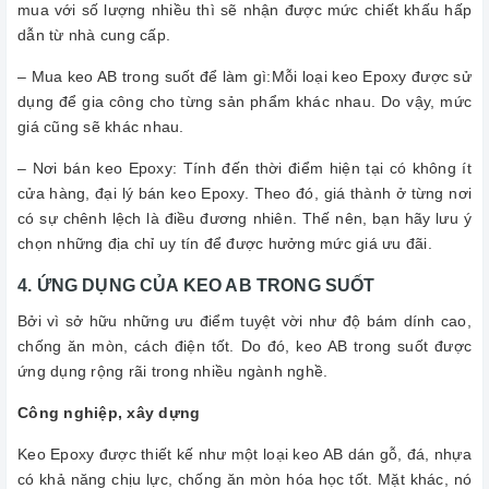
mua với số lượng nhiều thì sẽ nhận được mức chiết khấu hấp
dẫn từ nhà cung cấp.
– Mua keo AB trong suốt để làm gì:Mỗi loại keo Epoxy được sử
dụng để gia công cho từng sản phẩm khác nhau. Do vậy, mức
giá cũng sẽ khác nhau.
– Nơi bán keo Epoxy: Tính đến thời điểm hiện tại có không ít
cửa hàng, đại lý bán keo Epoxy. Theo đó, giá thành ở từng nơi
có sự chênh lệch là điều đương nhiên. Thế nên, bạn hãy lưu ý
chọn những địa chỉ uy tín để được hưởng mức giá ưu đãi.
4. ỨNG DỤNG CỦA KEO AB TRONG SUỐT
Bởi vì sở hữu những ưu điểm tuyệt vời như độ bám dính cao,
chống ăn mòn, cách điện tốt. Do đó, keo AB trong suốt được
ứng dụng rộng rãi trong nhiều ngành nghề.
Công nghiệp, xây dựng
Keo Epoxy được thiết kế như một loại keo AB dán gỗ, đá, nhựa
có khả năng chịu lực, chống ăn mòn hóa học tốt. Mặt khác, nó