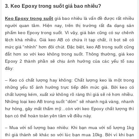
3. Keo Epoxy trong suốt giá bao nhiêu?
Keo Epoxy trong suốt
giá bao nhiêu là vấn đề được rất nhiều
người quan tâm. Hiện nay, trên thị trường rất đa dạng sản
phẩm keo Epoxy trong suốt. Vì vậy, giá bán cũng có sự chênh
lệch khá nhiều. Giá keo AB có chứa ít tạp chất, ít bọt sẽ có
mức giá “nhỉnh” hơn đôi chút. Đặc biệt, keo AB trong suốt cũng
đắt hơn so với keo không trong suốt. Thông thường, giá keo
Epoxy 2 thành phần sẽ chịu ảnh hưởng của các yếu tố sau
đây:
– Keo có chất lượng hay không: Chất lượng keo là một trong
những yếu tố ảnh hưởng trực tiếp đến mức giá. Bởi keo có
chất lượng kém, xuất xứ không rõ ràng thì giá sẽ rẻ hơn nhiều.
Những loại keo AB trong suốt “dỏm” sẽ nhanh ngả vàng, nhanh
hư hỏng, gây mất thẩm mỹ…còn với keo Epoxy chất lượng thì
bạn có thể hoàn toàn yên tâm về điều này.
– Mua với số lượng bao nhiêu: Khi bạn mua với số lượng 1kg
thì giá thành sẽ khác so với lúc bạn mua 10kg. Bởi vì khi bạn