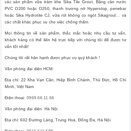
các sản phẩm vữa trám khe Sika Tile Grout, Băng cản nước
PVC O200 hoặc O250, thanh trương nở Hyperstop, penebar
hoặc Sika Hydrotite CJ, vữa rót không co ngót Sikagrout… và
các chất khác phục vụ cho việc chống thấm.
Mọi thông tin về sản phẩm, thắc mắc hoặc nhu cầu tư vấn,
khách hàng có thể liên hệ trực tiếp với chúng tôi để được tư
vấn tốt nhất!
Chúng tôi rất hân hạnh được phục vụ quý khách !
Văn phòng đại diện HCM:
Địa chỉ: 22 Kha Vạn Cân, Hiệp Bình Chánh, Thủ Đức, Hồ Chí
Minh, Việt Nam
Điện thoại:
0969.66.11.66
Văn phòng đại diện Hà Nội:
Địa chỉ: 602 Đường Láng, Trung Hoà, Đống Đa, Hà Nội
Điện thoại:
0916 611 588