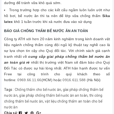
dưỡng để tránh vữa khô quá sớm.
Trong trường hợp cho các kết cấu ngầm luôn luôn ướt như
hồ bơi, bể nước ăn thì ta nên để lớp vữa chống thấm
Sika
latex
khô 1 tuần trước khi xả nước đưa vào sử dụng
BÁO GIÁ CHỐNG THẤM BỂ NƯỚC ĂN AN TOÀN
Công ty ATH với hơn 20 năm kinh nghiệm trong kinh doanh vệt
liệu ngành chống thấm cùng đội ngũ kỹ thuật tay nghề cao là
sự lựa chọn tin cậy cho Quý đối tác. Với chính sách giá cạnh
tranh nhất về
cung cấp gỉai pháp chống thấm bể nước ăn
an toàn giá rẻ
nhất thị trường việt Nam sẽ đảm bảo cho Quý
Đối Tác có được sự hài lòng nhất. ATH hân hạnh được tư vấn
Free tại công trình cho quý khách theo số
hotline:
0969.66.11.66
(HCM) hoặc
0916.611.588
(Hà Nội)
Tags :
Chống thấm cho bể nước ăn
,
gỉai pháp chống thấm bể
nước ăn
,
gỉai pháp chống thấm bể nước ăn an toàn
,
thi công
chống thấm bể nước ăn
,
vật liệu chống thấm an toàn cho bể
nước ăn
Chia sẻ: