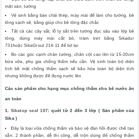
mặt sàn, tường
Vệ sinh bằng bàn chải thép, máy mài để làm cho tường, bê
tông sạch sẽ, bằng giúp cho bê tông đặc chắc
Tất cả các cây sắt, lỗ ty sắt trên tường đục sâu vào lớp bê
tông, dùng máy mài cắt bỏ, trám trét bằng Sikadur
731hoặc SikaGrout 214-11 để bịt lại
Bo các góc cạnh chân tường, chân cột cao lên từ 15-20cm
bừa vữa, phụ gia chống thấm nếu cần. Vệ sinh toàn bộ diện
tích bề mặt chống thấm sạch sẽ bão hòa toàn bộ diện tích
nhưng không được để đọng nước lên
Các sản phẩm cho hạng mục chống thấm cho bể nước ăn
an toàn
1.
Sikatop seal 107
: quét từ 2 đến 3 lớp ( Sản phẩm của
Sika )
Đây là loại vữa chống thấm và bảo vệ đàn hồi được chế tạo
sẵn, 2 thành phần, dễ thi công, dễ trộn dùng để chống thấm