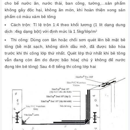
cho bể nước ăn, nước thải, ban công, tường,…sản phẩm
không gây độc hại, không ăn mòn, khi hoàn thiện xong sản
phẩm có màu xám bê tông
Cách trộn: Tỉ lệ trộn 1:4 theo khối lương (1 lít dạng dung
dịch :4kg dạng bột) với định mức là 1.5kg/lớp/m
2
Thi công: Dùng con lăn hoặc chổi sơn quét lên bề mặt bê
tông (bề mặt sạch, không dính dầu mỡ, đã được bão hòa
trước khi thi công lớp thứ nhất. Quét lớp thứ nhất khi bê tông
vẫn đang còn ẩm
do được bão hòa( chú ý không để nước
đọng lên bê tông) Sau 4-8 tiếng thi công lớp hai