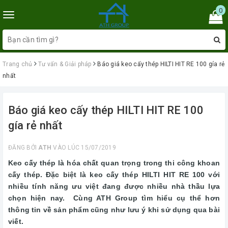
0
Toggle
navigation
Trang chủ
Tư vấn & Giải pháp
Báo giá keo cấy thép HILTI HIT RE 100 gía rẻ
nhất
Báo giá keo cấy thép HILTI HIT RE 100
gía rẻ nhất
ĐĂNG BỞI
ATH
VÀO LÚC 15/07/2019
Keo cấy thép là hóa chất quan trọng trong thi công khoan
cấy thép. Đặc biệt là keo cấy thép
HILTI HIT RE 100
với
nhiều tính năng ưu việt đang được nhiều nhà thầu lựa
chọn hiện nay. Cùng ATH Group tìm hiểu cụ thể hơn
thông tin về sản phẩm cũng như lưu ý khi sử dụng qua bài
viết.