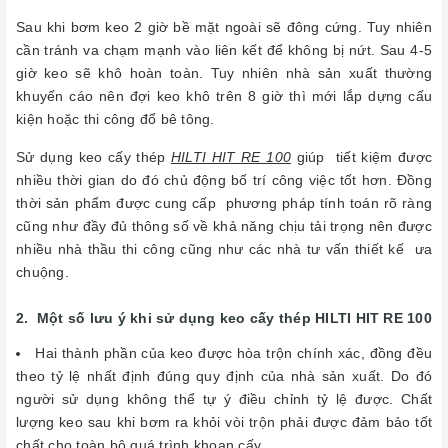
Sau khi bơm keo 2 giờ bề mặt ngoài sẽ đông cứng. Tuy nhiên
cần tránh va chạm mạnh vào liên kết để không bị nứt. Sau 4-5
giờ keo sẽ khô hoàn toàn. Tuy nhiên nhà sản xuất thường
khuyến cáo nên đợi keo khô trên 8 giờ thì mới lắp dựng cấu
kiện hoặc thi công đổ bê tông.
Sử dụng keo cấy thép
HILTI HIT RE 100
giúp tiết kiệm được
nhiều thời gian do đó chủ động bố trí công việc tốt hơn. Đồng
thời sản phẩm được cung cấp phương pháp tính toán rõ ràng
cũng như đầy đủ thông số về khả năng chịu tải trọng nên được
nhiều nhà thầu thi công cũng như các nhà tư vấn thiết kế ưa
chuộng.
2. Một số lưu ý khi sử dụng keo cấy thép HILTI HIT RE 100
Hai thành phần của keo được hòa trộn chính xác, đồng đều
theo tỷ lệ nhất định đúng quy định của nhà sản xuất. Do đó
người sử dụng không thể tự ý điều chỉnh tỷ lệ được. Chất
lượng keo sau khi bơm ra khỏi vòi trộn phải được đảm bảo tốt
chất cho toàn bộ quá trình khoan cấy.