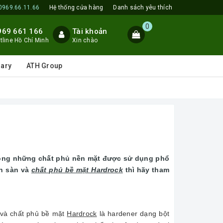
0969.66.11.66
Hệ thống cửa hàng
Danh sách yêu thích
0
969 661 166
Tài khoản
tline Hồ Chí Minh
Xin chào
lary
ATH Group
rong những chất phủ nền mặt được sử dụng phổ
ền sàn và
chất phủ bề mặt Hardrock
thì hãy tham
 và chất phủ bề mặt
Hardrock
là hardener dạng bột