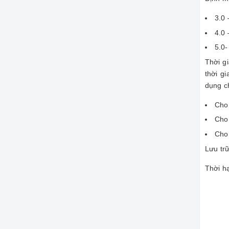
3.0 
4.0 
5.0-
Thời g
thời g
dụng c
Cho 
Cho 
Cho 
Lưu tr
Thời hạ