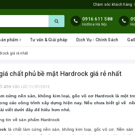
Chăm sóc khách hàng:
0916 611 588
0
Hotline Hà Nội
Ho
 sản phẩm
Tư vấn & Giải pháp
Dịch Vụ - Chính Sách
Gal
rock giá rẻ nhất
giá chất phủ bề mặt Hardrock giá rẻ nhất
ỞI
ATH
VÀO LÚC 11/07/2019
àm cứng nền sàn, không kim loại, gốc vô cơ
Hardrock
là một t
rong các công trình xây dựng hiện nay. Nếu chưa biết gì về n
ài viết dưới đây để hiểu hơn nhé.
ng tin về sản phẩm Hardrock
ock
là chất làm cứng nền sàn, không kim loại, gốc vô cơ. Nền sàn