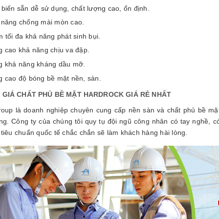
biến sẵn dễ sử dụng, chất lượng cao, ổn định.
 năng chống mài mòn cao.
 tối đa khả năng phát sinh bụi.
 cao khả năng chịu va đập.
g khả năng kháng dầu mỡ.
g cao độ bóng bề mặt nền, sàn.
O GIÁ CHẤT PHỦ BỀ MẶT HARDROCK GIÁ RẺ NHẤT
oup là doanh nghiệp chuyên cung cấp nền sàn và chất phủ bề m
ng. Công ty của chúng tôi quy tụ đội ngũ công nhân có tay nghề, c
 tiêu chuẩn quốc tế chắc chắn sẽ làm khách hàng hài lòng.