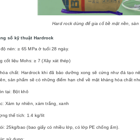
Hard rock dùng để gia cố bề mặt nền, sàn
ng số kỹ thuật Hardrock
độ nén: ≥ 65 MPa ở tuổi 28 ngày.
 cốt liệu Mohs: ≥ 7 (Xây xát thép)
hóa chất: Hardrock khi đã bảo dưỡng xong sẽ cứng như đá tạo n
iên, sản phẩm sẽ có những điểm hạn chế về mặt kháng hóa chất nh
n tại: Bột khô
c: Xám tự nhiên, xám trắng, xanh
ợng thể tích: 1.4 kg/lít
ói: 25kg/bao (bao giấy có nhiều lớp, có lớp PE chống ẩm).
ức sử dụng: