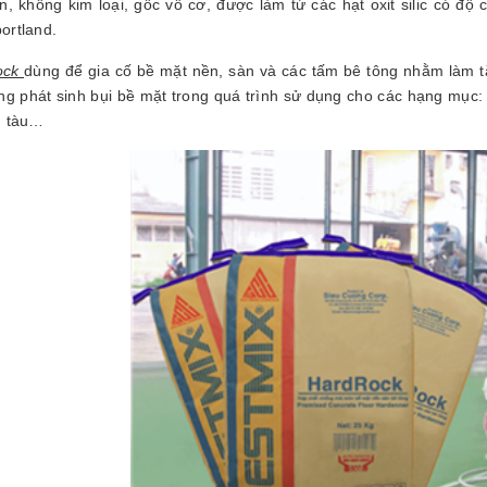
ẵn, không kim loại, gốc vô cơ, được làm từ các hạt oxit silic có đ
ortland.
ock
dùng để gia cố bề mặt nền, sàn và các tấm bê tông nhằm làm t
ng phát sinh bụi bề mặt trong quá trình sử dụng cho các hạng mục:
n tàu…