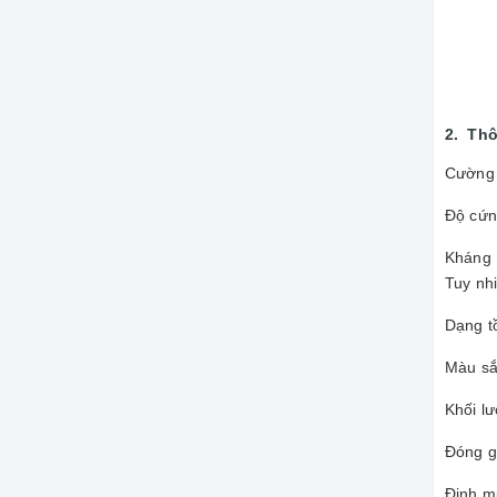
2. Thô
Cường 
Độ cứng
Kháng 
Tuy nh
Dạng tồ
Màu sắ
Khối lư
Đóng g
Định m