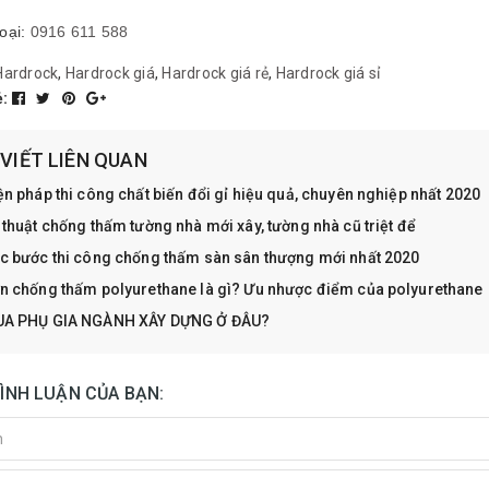
hoại:
0916 611 588
Hardrock
,
Hardrock giá
,
Hardrock giá rẻ
,
Hardrock giá sỉ
ẻ:
 VIẾT LIÊN QUAN
ện pháp thi công chất biến đổi gỉ hiệu quả, chuyên nghiệp nhất 2020
 thuật chống thấm tường nhà mới xây, tường nhà cũ triệt để
c bước thi công chống thấm sàn sân thượng mới nhất 2020
n chống thấm polyurethane là gì? Ưu nhược điểm của polyurethane
A PHỤ GIA NGÀNH XÂY DỰNG Ở ĐÂU?
BÌNH LUẬN CỦA BẠN: