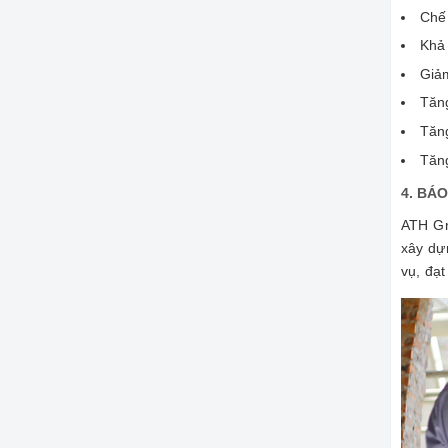
Chế 
Khả
Giảm
Tăng
Tăn
Tăn
4. BÁ
ATH Gr
xây dự
vụ, đạt