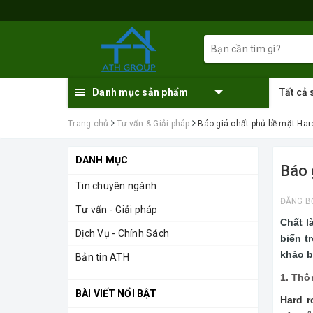
Danh mục sản phẩm
Tất cả
Trang chủ
Tư vấn & Giải pháp
Báo giá chất phủ bề mặt Hard
DANH MỤC
Báo 
Tin chuyên ngành
ĐĂNG B
Tư vấn - Giải pháp
Chất l
Dịch Vụ - Chính Sách
biến t
khảo b
Bản tin ATH
1. Thô
BÀI VIẾT NỔI BẬT
Hard r