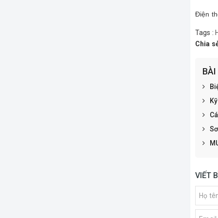
Điện t
Tags :
Chia s
BÀI
Bi
Kỹ
Cá
Sơ
MU
VIẾT 