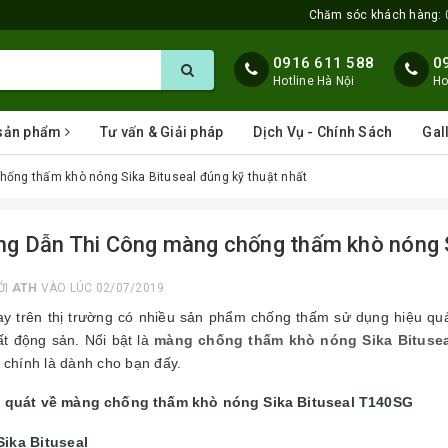
Chăm sóc khách hàng:
0916 611 588
0
Hotline Hà Nội
Ho
 sản phẩm
Tư vấn & Giải pháp
Dịch Vụ - Chính Sách
Gal
ống thấm khò nóng Sika Bituseal đúng kỹ thuật nhất
g Dẫn Thi Công màng chống thấm khò nóng Si
ỞI
ATH
VÀO LÚC 02/07/2019
ay trên thị trường có nhiều sản phẩm chống thấm sử dụng hiệu qu
ất động sản. Nổi bật là
màng chống thấm khò nóng Sika Bituse
t chính là dành cho bạn đấy.
i quát về màng chống thấm khò nóng Sika Bituseal T140SG
Sika Bituseal