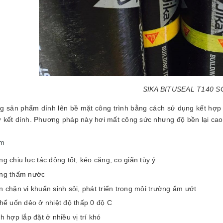
SIKA BITUSEAL T140 S
g sản phẩm dính lên bề mặt công trình bằng cách sử dụng kết hợp
ự kết dính. Phương pháp này hơi mất công sức nhưng độ bền lại ca
ểm
g chịu lực tác động tốt, kéo căng, co giãn tùy ý
ng thấm nước
 chặn vi khuẩn sinh sôi, phát triển trong môi trường ẩm ướt
hể uốn dẻo ở nhiệt độ thấp 0 độ C
h hợp lắp đặt ở nhiều vị trí khó