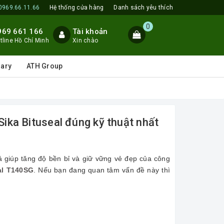
0969.66.11.66
Hệ thống cửa hàng
Danh sách yêu thích
0
969 661 166
Tài khoản
tline Hồ Chí Minh
Xin chào
lary
ATH Group
ka Bituseal đúng kỹ thuật nhất
ả giúp tăng độ bền bỉ và giữ vững vẻ đẹp của công
al T140SG
. Nếu bạn đang quan tâm vấn đề này thì