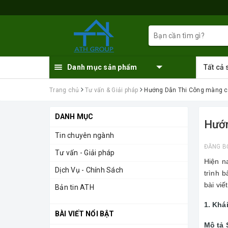
Danh mục sản phẩm
Tất cả
Trang chủ
Tư vấn & Giải pháp
Hướng Dẫn Thi Công màng ch
DANH MỤC
Hướn
Tin chuyên ngành
ĐĂNG B
Tư vấn - Giải pháp
Hiện n
Dịch Vụ - Chính Sách
trình b
bài viế
Bản tin ATH
1. Khá
BÀI VIẾT NỔI BẬT
Mô tả 