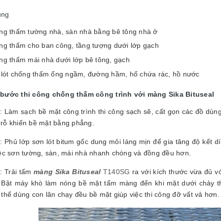
ụng
ng thấm tường nhà, sàn nhà bằng bê tông nhà ở
ng thấm cho ban công, tầng tượng dưới lớp gạch
g thấm mái nhà dưới lớp bê tông, gạch
 lót chống thấm ống ngầm, đường hầm, hố chứa rác, hồ nước
 bước thi công chống thấm công trình với màng Sika Bituseal
: Làm sạch bề mặt công trình thi công sạch sẽ, cất gọn các đồ dùng
bị rỗ khiến bề mặt bằng phẳng.
: Phủ lớp sơn lót bitum gốc dung môi láng mịn để gia tăng độ kết 
iệc sơn tường, sàn, mái nhà nhanh chóng và đồng đều hơn.
: Trải tấm
màng Sika Bituseal
T140SG
ra với kích thước vừa đủ vớ
 Bật máy khò làm nóng bề mặt tấm màng đến khi mặt dưới chảy th
thể dùng con lăn chạy đều bề mặt giúp việc thi công đỡ vất vả hơn.