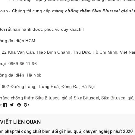
oup - Chúng tôi cung cấp
màng chống thấm Sika Bituseal giá sỉ
t
tôi rất hân hạnh được phục vụ quý khách !
òng đại diện HCM:
ỉ: 22 Kha Vạn Cân, Hiệp Bình Chánh, Thủ Đức, Hồ Chí Minh, Việt N
hoại:
0969.66.11.66
òng đại diện Hà Nội:
ỉ: 602 Đường Láng, Trung Hoà, Đống Đa, Hà Nội
màng chống thấm Sika Bituseal giá sỉ
,
Sika Bituseal
,
Sika Bituseal giá
ẻ:
 VIẾT LIÊN QUAN
ện pháp thi công chất biến đổi gỉ hiệu quả, chuyên nghiệp nhất 2020