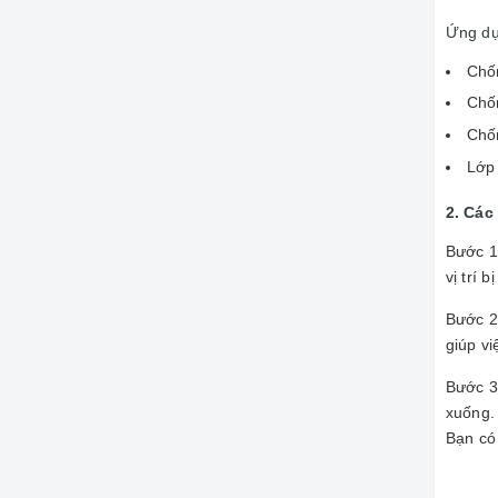
Ứng d
Chố
Chố
Chốn
Lớp
2. Các
Bước 1
vị trí 
Bước 2
giúp v
Bước 3
xuống.
Bạn có 