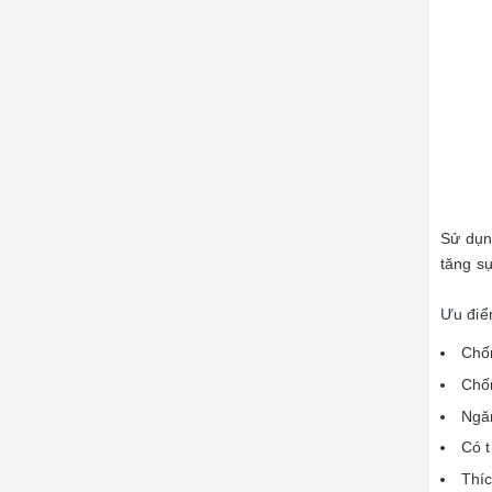
Sử dụn
tăng s
Ưu đi
Chốn
Chố
Ngăn
Có t
Thíc