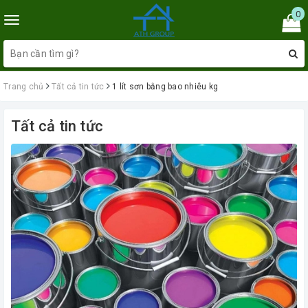
0
Toggle
navigation
Trang chủ
Tất cả tin tức
1 lít sơn bằng bao nhiêu kg
Tất cả tin tức