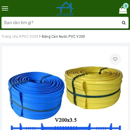
0
Toggle
navigation
Trang chủ
PVC V200
Băng Cản Nước PVC V200