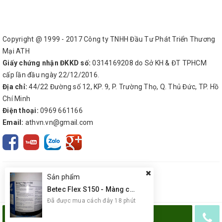
Copyright @ 1999 - 2017 Công ty TNHH Đầu Tư Phát Triển Thương
Mại ATH
Giấy chứng nhận ĐKKD số:
0314169208 do Sở KH & ĐT TPHCM
cấp lần đầu ngày 22/12/2016.
Địa chỉ:
44/22 Đường số 12, KP. 9, P. Trường Thọ, Q. Thủ Đức, TP. Hồ
Chí Minh
Điện thoại:
0969 661166
Email:
athvn.vn@gmail.com
Sản phẩm
Betec Flex S150 - Màng chống thấm gốc xi măng, hai thành phần
Đã được mua cách đây 18 phút
MUA NGAY
© Bản quyền thuộc về
Công ty TNHH Đầu Tư Phát Triển Thương Mại ATH
Giao hàng tận nơi