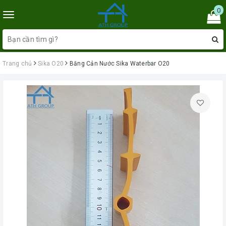
0
Toggle
navigation
Trang chủ
Sika O20
Băng Cản Nước Sika Waterbar O20