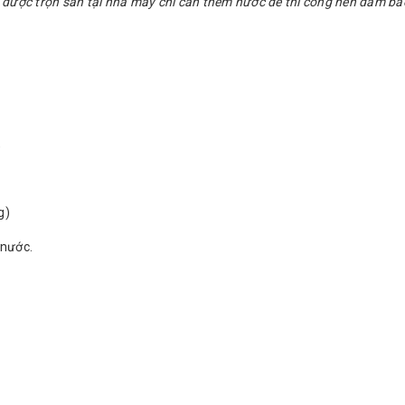
 được trộn sẵn tại nhà máy chỉ cần thêm nước để thi công nên đảm bảo
)
g)
nước.