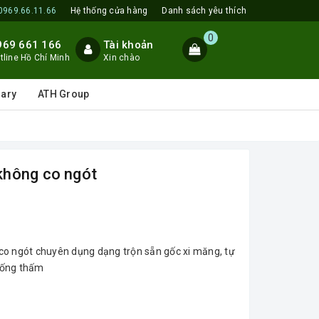
0969.66.11.66
Hệ thống cửa hàng
Danh sách yêu thích
0
969 661 166
Tài khoản
tline Hồ Chí Minh
Xin chào
lary
ATH Group
không co ngót
co ngót chuyên dụng dạng trộn sẵn gốc xi măng, tự
hống thấm