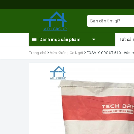
Danh mục sản phẩm
Tất cả
Trang chủ
Vữa Không Co Ngót
FOSMIX GROUT 610 - Vữa ró