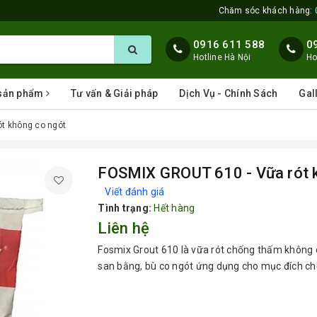
Chăm sóc khách hàng:
0916 611 588
0
Hotline Hà Nội
Ho
 sản phẩm
Tư vấn & Giải pháp
Dịch Vụ - Chính Sách
Gal
t không co ngót
FOSMIX GROUT 610 - Vữa rót 
Viết đánh giá
Tình trạng:
Hết hàng
Liên hệ
Fosmix Grout 610 là vữa rót chống thấm không 
san bằng, bù co ngót ứng dụng cho mục đích c