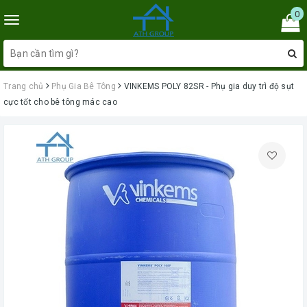
0
Toggle
navigation
Trang chủ
Phụ Gia Bê Tông
VINKEMS POLY 82SR - Phụ gia duy trì độ sụt
cực tốt cho bê tông mác cao