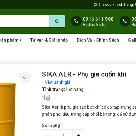
Chăm sóc khách hàng:
0916 611 588
0
Hotline Hà Nội
Ho
 sản phẩm
Tư vấn & Giải pháp
Dịch Vụ - Chính Sách
Gal
SIKA AER - Phụ gia cuốn khí
Viết đánh giá
Tình trạng:
Hết hàng
1₫
Sika Aer là phụ gia tạo bọt khí có độ tập trung 
phân phối đều trong cấp phối bê tông để sử dụ
Số lượng
–
+