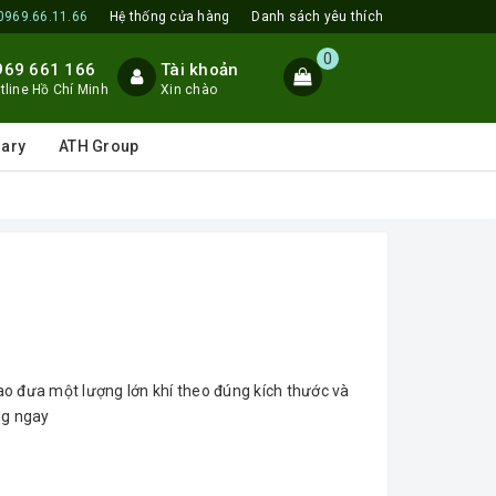
0969.66.11.66
Hệ thống cửa hàng
Danh sách yêu thích
0
969 661 166
Tài khoản
tline Hồ Chí Minh
Xin chào
lary
ATH Group
cao đưa một lượng lớn khí theo đúng kích thước và
ng ngay