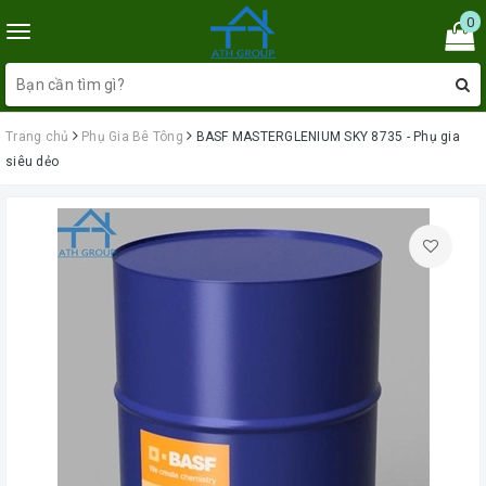
0
Toggle
navigation
Trang chủ
Phụ Gia Bê Tông
BASF MASTERGLENIUM SKY 8735 - Phụ gia
siêu dẻo