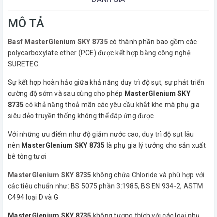
MÔ TẢ
Basf MasterGlenium SKY 8735
có thành phần bao gồm các
polycarboxylate ether (PCE) được kết hợp bằng công nghệ
SURETEC.
Sự kết hợp hoàn hảo giữa khả năng duy trì độ sụt, sự phát triển
cường độ sớm và sau cùng cho phép
MasterGlenium SKY
8735
có khả năng thoả mãn các yêu cầu khắt khe mà phụ gia
siêu dẻo truyền thống không thể đáp ứng được
Với những ưu điểm như độ giảm nước cao, duy trì độ sụt lâu
nên
MasterGlenium SKY 8735
là phụ gia lý tưởng cho sản xuất
bê tông tươi
MasterGlenium SKY 8735
không chứa Chloride và phù hợp với
các tiêu chuẩn như: BS 5075 phần 3:1985, BS EN 934-2, ASTM
C494 loại D và G
MasterGlenium SKY 8735
không tương thích với các loại phụ