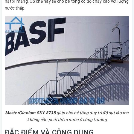
hạt xi măng. Cơ chế này sẽ cho bê tông có độ chảy cao với lượng
nước thấp.
MasterGlenium SKY 8735
giúp cho bê tông duy trì độ sụt lâu mà
không cần phải thêm nước ở công trường
ĐẶC ĐIỂM VÀ CÔNG DỤNG