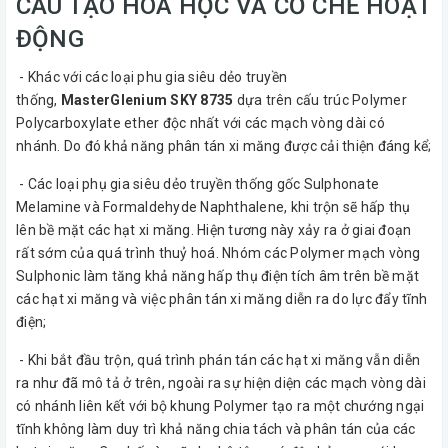
CẤU TẠO HOÁ HỌC VÀ CƠ CHẾ HOẠT
ĐỘNG
- Khác với các loại phu gia siêu dẻo truyền
thống,
MasterGlenium SKY 8735
dựa trên cấu trúc Polymer
Polycarboxylate ether độc nhất với các mạch vòng dài có
nhánh. Do đó khả năng phân tán xi măng được cải thiện đáng kể;
- Các loại phụ gia siêu dẻo truyền thống gốc Sulphonate
Melamine và Formaldehyde Naphthalene, khi trộn sẽ hấp thụ
lên bề mặt các hạt xi măng. Hiện tương này xảy ra ở giai đoạn
rất sớm của quá trình thuỷ hoá. Nhóm các Polymer mạch vòng
Sulphonic làm tăng khả năng hấp thụ điện tích âm trên bề mặt
các hạt xi măng và việc phân tán xi măng diễn ra do lực đẩy tĩnh
điện;
- Khi bắt đầu trộn, quá trình phán tán các hạt xi măng vẫn diễn
ra như đã mô tả ở trên, ngoài ra sự hiện diện các mạch vòng dài
có nhánh liên kết với bộ khung Polymer tạo ra một chướng ngại
tĩnh không làm duy trì khả năng chia tách và phân tán của các