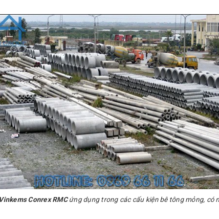
c Vinkems Conrex RMC
ứng dụng trong các cấu kiện bê tông mỏng, có 