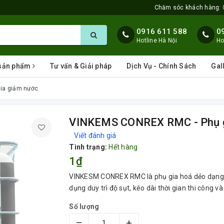
Chăm sóc khách hàng:
0916 611 588
0
Hotline Hà Nội
Ho
 sản phẩm
Tư vấn & Giải pháp
Dịch Vụ - Chính Sách
Gal
ia giảm nước
VINKEMS CONREX RMC - Phụ g
Viết đánh giá
Tình trạng:
Hết hàng
1₫
VINKESM CONREX RMC là phụ gia hoá dẻo dạng l
dụng duy trì độ sụt, kéo dài thời gian thi công 
Số lượng
–
+