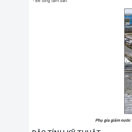
- Bê tông tấm sàn.
Phụ gia giảm nướ