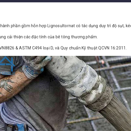
ành phần gồm hỗn hợp Lignosultornat có tác dụng duy trì độ sụt, kéo 
g cải thiện các đặc tính của bê tông thương phẩm.
VN8826 & ASTM C494 loại D, và Quy chuẩn Kỹ thuật QCVN 16:2011.