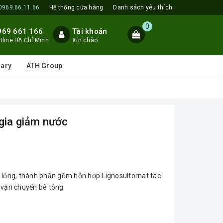
0969.66.11.66
Hệ thống cửa hàng
Danh sách yêu thích
0
969 661 166
Tài khoản
tline Hồ Chí Minh
Xin chào
lary
ATH Group
ia giảm nước
ỏng, thành phần gồm hỗn hợp Lignosultornat tác
và vận chuyển bê tông