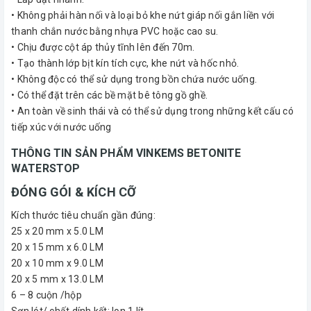
• Không phải hàn nối và loại bỏ khe nứt giáp nối gắn liền với
thanh chắn nước bằng nhựa PVC hoặc cao su.
• Chịu được cột áp thủy tĩnh lên đến 70m.
• Tạo thành lớp bịt kín tích cực, khe nứt và hốc nhỏ.
• Không độc có thể sử dụng trong bồn chứa nước uống.
• Có thể đặt trên các bề mặt bê tông gồ ghề.
• An toàn về sinh thái và có thể sử dụng trong những kết cấu có
tiếp xúc với nước uống
THÔNG TIN SẢN PHẨM VINKEMS BETONITE
WATERSTOP
ĐÓNG GÓI & KÍCH CỠ
Kích thước tiêu chuẩn gần đúng:
25 x 20 mm x 5.0 LM
20 x 15 mm x 6.0 LM
20 x 10 mm x 9.0 LM
20 x 5 mm x 13.0 LM
6 – 8 cuộn /hộp
Sơn lót/ chất dính kết: lon 1 lít