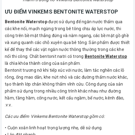
ƯU ĐIỂM VINKEMS BENTONITE WATERSTOP
Bentonite Waterstop
được sử dụng để ngăn nước thấm qua
các khe nối, mạch ngừng trong bê tông chịu áp lực nước, thi
công trên bề mặt thẳng đứng và nằm ngang, các bề mặt gồ ghề
và xung quanh các chỗ xuyên qua bê tông. Sản phẩm được thiết
kế để thay thế các vật ngăn nước thông thường trong các khe
nối thi công. Chất bentonit natri có trong
Bentonite Waterstop
là chìa khóa thành công của sản phẩm.
Bentonit trương nở khi tiếp xúc với nước, làm tắc nghẽn các lỗ
rỗng, ống mao dẫn, khe nứt nhỏ và các đường thấm nước khác,
tạo thành lớp chắn không thấm vĩnh cửu. Công dụng của sản
phẩm sử dụng trong nhiều công trình khác nhau như đường
hầm, tầng hầm, cống nước, kết cấu ngầm, bể nước, kênh đào,
.v.v..
Các ưu điểm Vinkems Bentonite Waterstop gồm có:
• Cuộn xoắn linh hoạt trọng lượng nhẹ, dễ sử dụng.
• Lắp đặt nhanh.