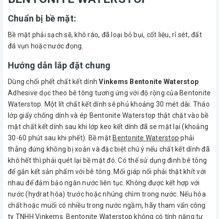
Chuẩn bị bề mặt:
Bề mặt phải sạch sẽ, khô ráo, đã loại bỏ bụi, cốt liệu, rỉ sét, đất
đá vụn hoặc nước đọng.
Hướng dẫn lắp đặt chung
Dùng chổi phết chất kết dính
Vinkems Bentonite Waterstop
Adhesive dọc theo bê tông tương ứng với độ rộng của Bentonite
Waterstop. Một lít chất kết dính sẽ phủ khoảng 30 mét dài. Tháo
lớp giấy chống dính và ép Bentonite Waterstop thật chặt vào bề
mặt chất kết dính sau khi lớp keo kết dính đã se mặt lại (khoảng
30-60 phút sau khi phết). Bề mặt
Bentonite Waterstop
phải
thẳng đứng không bị xoắn và đặc biệt chú ý nếu chất kết dính đã
khô hết thì phải quét lại bề mặt đó. Có thể sử dụng đinh bê tông
để gắn kết sản phẩm với bê tông. Mối giáp nối phải thật khít với
nhau để đảm bảo ngăn nước liên tục. Không được kết hợp với
nước (hydrat hóa) trước hoặc nhúng chìm trong nước. Nếu hóa
chất hoặc muối có nhiều trong nước ngầm, hãy tham vấn công
ty TNHH Vinkems. Bentonite Waterstop không có tính năng tự