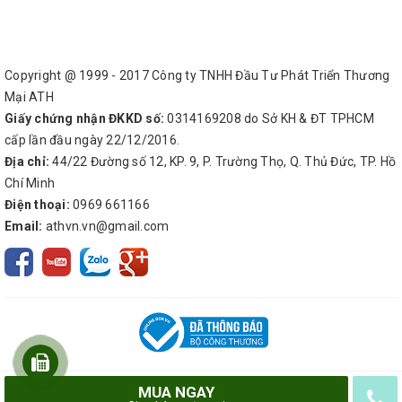
Copyright @ 1999 - 2017 Công ty TNHH Đầu Tư Phát Triển Thương
Mại ATH
Giấy chứng nhận ĐKKD số:
0314169208 do Sở KH & ĐT TPHCM
cấp lần đầu ngày 22/12/2016.
Địa chỉ:
44/22 Đường số 12, KP. 9, P. Trường Thọ, Q. Thủ Đức, TP. Hồ
Chí Minh
Điện thoại:
0969 661166
Email:
athvn.vn@gmail.com
MUA NGAY
© Bản quyền thuộc về
Công ty TNHH Đầu Tư Phát Triển Thương Mại ATH