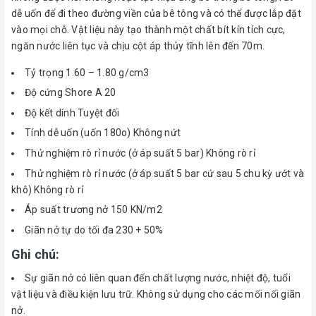
dễ uốn để đi theo đường viền của bê tông và có thể được lắp đặt
vào mọi chỗ. Vật liệu này tạo thành một chất bít kín tích cực,
ngăn nước liên tục và chịu cột áp thủy tĩnh lên đến 70m.
Tỷ trọng 1.60 – 1.80 g/cm3
Độ cứng Shore A 20
Độ kết dính Tuyệt đối
Tính dễ uốn (uốn 180o) Không nứt
Thử nghiệm rò rỉ nước (ở áp suất 5 bar) Không rò rỉ
Thử nghiệm rò rỉ nước (ở áp suất 5 bar cứ sau 5 chu kỳ ướt và
khô) Không rò rỉ
Áp suất trương nở 150 KN/m2
Giãn nở tự do tối đa 230 + 50%
Ghi chú:
Sự giãn nở có liên quan đến chất lượng nước, nhiệt độ, tuổi
vật liệu và điều kiện lưu trữ. Không sử dụng cho các mối nối giãn
nở.