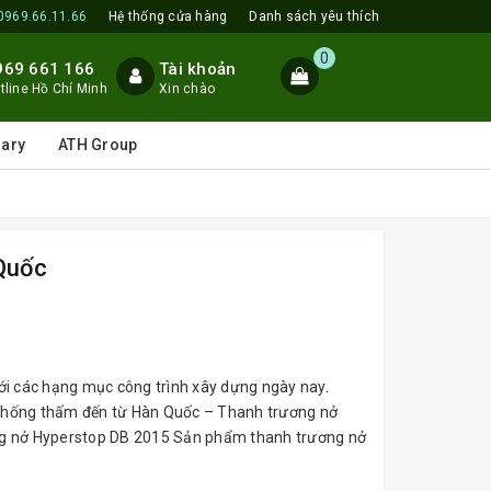
0969.66.11.66
Hệ thống cửa hàng
Danh sách yêu thích
0
969 661 166
Tài khoản
tline Hồ Chí Minh
Xin chào
lary
ATH Group
Quốc
ới các hạng mục công trình xây dựng ngày nay.
chống thấm đến từ Hàn Quốc – Thanh trương nở
ng nở Hyperstop DB 2015 Sản phẩm thanh trương nở