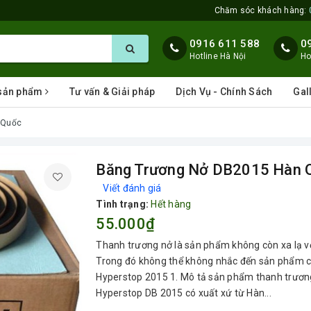
Chăm sóc khách hàng:
0916 611 588
0
Hotline Hà Nội
Ho
 sản phẩm
Tư vấn & Giải pháp
Dịch Vụ - Chính Sách
Gal
 Quốc
Băng Trương Nở DB2015 Hàn 
Viết đánh giá
Tình trạng:
Hết hàng
55.000₫
Thanh trương nở là sản phẩm không còn xa lạ v
Trong đó không thể không nhắc đến sản phẩm 
Hyperstop 2015 1. Mô tả sản phẩm thanh trươ
Hyperstop DB 2015 có xuất xứ từ Hàn...