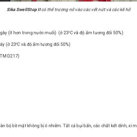
Sika SwellStop II
có thể trương nở vào các vết nứt và các kẽ hở
ngày (ít hơn trong nước muối) (ở 23
C và độ ẩm tương đối 50%)
o
áy (ở 23
C và độ ẩm tương đối 50%)
o
ASTM D217)
oàn bộ bề mặt không bị ô nhiễm. Tất cả bụi bẩn, các chất kết dính, xi 