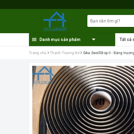
Danh mục sản phẩm
Tất cả
Trang chủ
Thanh Trương Nở
Sika SwellStop II - Băng trư