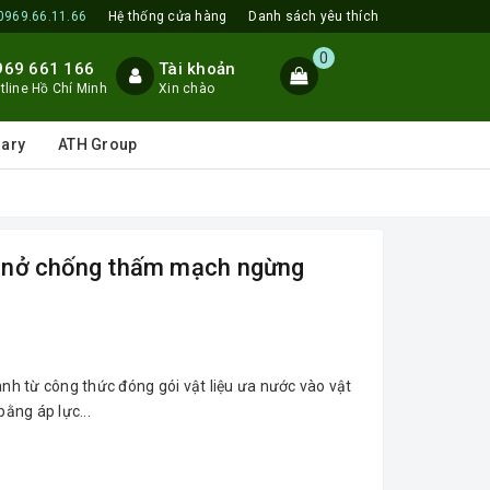
0969.66.11.66
Hệ thống cửa hàng
Danh sách yêu thích
0
969 661 166
Tài khoản
tline Hồ Chí Minh
Xin chào
lary
ATH Group
ng nở chống thấm mạch ngừng
ành từ công thức đóng gói vật liệu ưa nước vào vật
bằng áp lực...