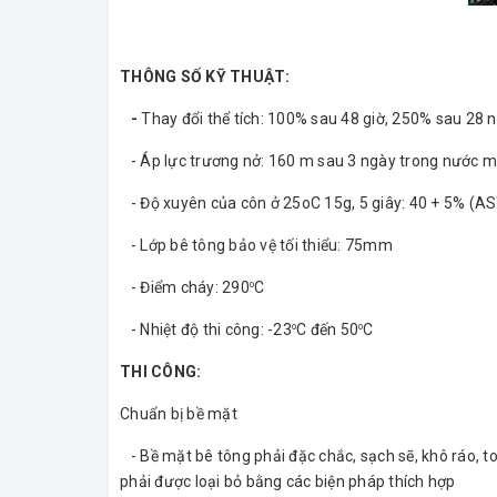
THÔNG SỐ KỸ THUẬT:
-
Thay đổi thể tích: 100% sau 48 giờ, 250% sau 28 
- Áp lực trương nở: 160 m sau 3 ngày trong nước m
- Độ xuyên của côn ở 25oC 15g, 5 giây: 40 + 5% (
- Lớp bê tông bảo vệ tối thiểu: 75mm
- Điểm cháy: 290
C
o
- Nhiệt độ thi công: -23
C đến 50
C
o
o
THI CÔNG:
Chuẩn bị bề mặt
-
Bề mặt bê tông phải đặc chắc, sạch sẽ, khô ráo, t
phải được loại bỏ bằng các biện pháp thích hợp