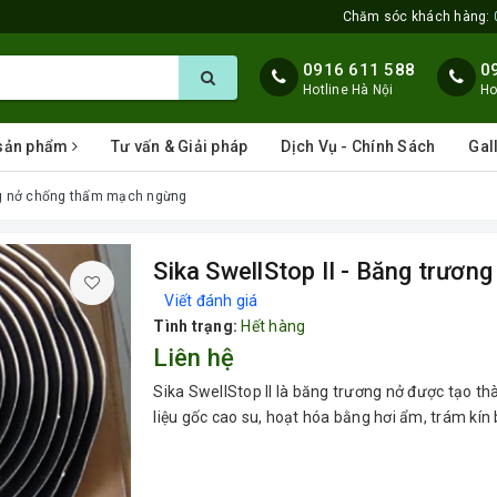
Chăm sóc khách hàng:
0916 611 588
0
Hotline Hà Nội
Ho
 sản phẩm
Tư vấn & Giải pháp
Dịch Vụ - Chính Sách
Gal
ơng nở chống thấm mạch ngừng
Sika SwellStop II - Băng trươ
Viết đánh giá
Tình trạng:
Hết hàng
Liên hệ
Sika SwellStop II là băng trương nở được tạo th
liệu gốc cao su, hoạt hóa bằng hơi ẩm, trám kín 