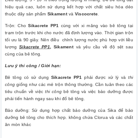
hiệu quả cao, luôn sử dụng kết hợp với chất siêu hóa dẻo
thuộc dãy sản phẩm
Sikament
và
Viscocrete
.
Trộn: Cho
Sikacrete PP1
cùng với xi măng vào bê tông tại
trạm trộn trước khi cho nước đã định lượng vào. Thời gian trộn
tối ưu là 90 giây. Nên điều chỉnh lượng nước phù hợp với liều
lượng
Sikacrete PP1
,
Sikament
và yêu cầu về độ sệt sau
cùng của bê tông.
Lưu ý thi công / Giới hạn:
Bê tông có sử dụng
Sikacrete PP1
phải được xử lý và
thi
công
giống như các mẻ trộn thông thường. Cần tuân theo các
tiêu chuẩn về việc
thi công
bê tông và việc bảo dưỡng được
phải tiến hành ngay sau khi đổ bê tông.
Bảo dưỡng: Sử dụng hợp chất bảo dưỡng của Sika để bảo
dưỡng bê tông cho thích hợp. không chứa Clorua và các chất
ăn mòn khác