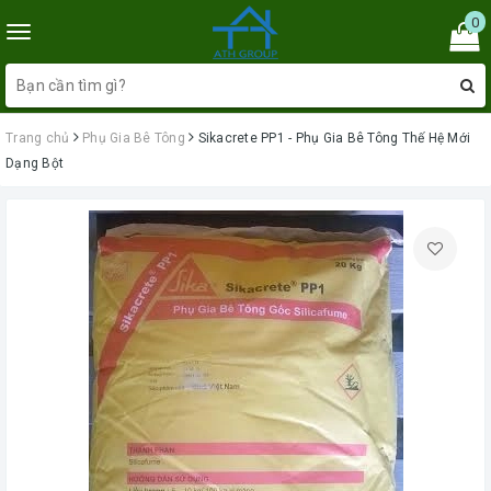
0
Toggle
navigation
Trang chủ
Phụ Gia Bê Tông
Sikacrete PP1 - Phụ Gia Bê Tông Thế Hệ Mới
Dạng Bột