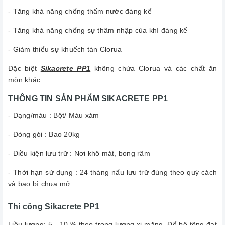
- Tăng khả năng chống thấm nước đáng kể
- Tăng khả năng chống sự thâm nhập của khí đáng kể
- Giảm thiểu sự khuếch tán Clorua
Đặc biệt
Sikacrete PP1
không chứa Clorua và các chất ăn
mòn khác
THÔNG TIN SẢN PHẨM SIKACRETE PP1
- Dạng/màu : Bột/ Màu xám
- Đóng gói : Bao 20kg
- Điều kiện lưu trữ : Nơi khô mát, bong râm
- Thời hạn sử dụng : 24 tháng nấu lưu trữ đúng theo quý cách
và bao bì chưa mở
Thi công Sikacrete PP1
Liều lượng: 5 - 10 % theo trọng lượng xi măng. Để bê tông đạt