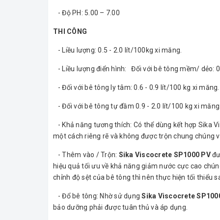
- Độ PH: 5.00 – 7.00
THI CÔNG
- Liều lượng: 0.5 - 2.0 lít/100kg xi măng.
- Liều lượng điển hình: Đối với bê tông mềm/ dẻo: 0.5
- Đối với bê tông ly tâm: 0.6 - 0.9 lít/100 kg xi măng.
- Đối với bê tông tự đầm 0.9 - 2.0 lít/100 kg xi măng
- Khả năng tương thích: Có thể dùng kết hợp Sika V
một cách riêng rẽ và không được trộn chung chúng vớ
- Thêm vào / Trộn:
Sika Viscocrete SP1000 PV
đư
hiệu quả tối ưu về khả năng giảm nước cực cao chúng 
chỉnh độ sệt của bê tông thì nên thực hiện tối thiểu 
- Đổ bê tông: Nhờ sử dụng
Sika Viscocrete SP100
bảo dưỡng phải được tuân thủ và áp dụng.