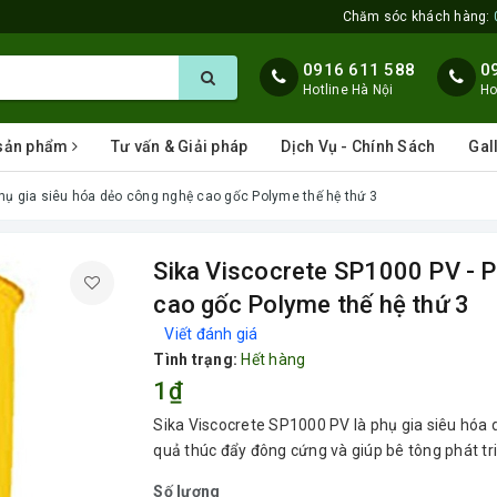
Chăm sóc khách hàng:
0916 611 588
0
Hotline Hà Nội
Ho
 sản phẩm
Tư vấn & Giải pháp
Dịch Vụ - Chính Sách
Gal
hụ gia siêu hóa dẻo công nghệ cao gốc Polyme thế hệ thứ 3
Sika Viscocrete SP1000 PV - P
cao gốc Polyme thế hệ thứ 3
Viết đánh giá
Tình trạng:
Hết hàng
1₫
Sika Viscocrete SP1000 PV là phụ gia siêu hóa 
quả thúc đẩy đông cứng và giúp bê tông phát t
Số lượng