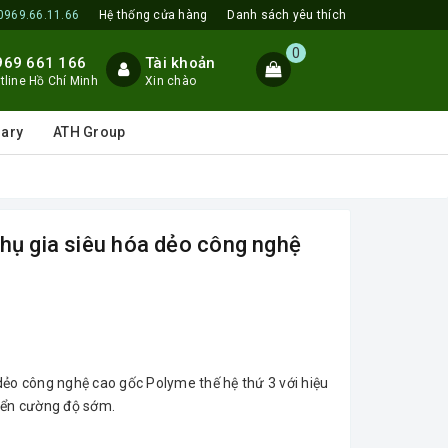
0969.66.11.66
Hệ thống cửa hàng
Danh sách yêu thích
0
969 661 166
Tài khoản
tline Hồ Chí Minh
Xin chào
lary
ATH Group
hụ gia siêu hóa dẻo công nghệ
dẻo công nghệ cao gốc Polyme thế hệ thứ 3 với hiệu
riển cường độ sớm.