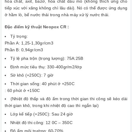
hóa chất, axit, bazơ, hóa chất dầu mỏ (không thích ứng cho
tiếp xúc với xăng không chì lâu dài). Nó có thể được ứng dụng
ở hầm lò, bể nước thải trong nhà máy xử lý nước thải.
Đặc điểm kỹ thuật Neopox CR
:
Tỷ trọng:
Phần Α: 1,25-1,30gr/cm3
Phần B: 0,94gr/cm3
Tỷ lệ pha trộn (trọng lượng): 75A:25B
Định mức tiêu thụ: 330-400gr/m2/lớp
Sờ khô (+250C): 7 giờ
Thời gian sống: 40 phút ở +250C
: 60 phút ở +150C
(Nhiệt độ thấp và độ ẩm trong thời gian thi công sẽ kéo dài
thời gian khô, trong khi nhiệt độ cao thì ngắn lại)
Lớp kế tiếp (+250C): Sau 24 giờ
Nhiệt độ thi công: 12 0C – 350C
Độ ẩm môi trường: 60-70%