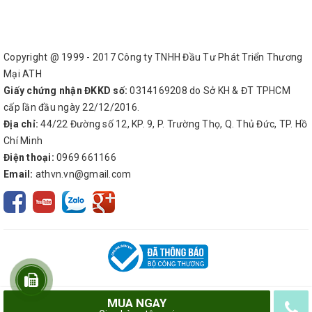
Copyright @ 1999 - 2017 Công ty TNHH Đầu Tư Phát Triển Thương
Mại ATH
Giấy chứng nhận ĐKKD số:
0314169208 do Sở KH & ĐT TPHCM
cấp lần đầu ngày 22/12/2016.
Địa chỉ:
44/22 Đường số 12, KP. 9, P. Trường Thọ, Q. Thủ Đức, TP. Hồ
Chí Minh
Điện thoại:
0969 661166
Email:
athvn.vn@gmail.com
MUA NGAY
© Bản quyền thuộc về
Công ty TNHH Đầu Tư Phát Triển Thương Mại ATH