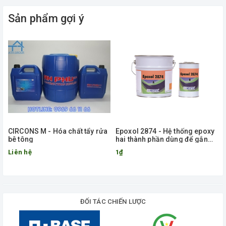
Sản phẩm gợi ý
CIRCONS M - Hóa chất tẩy rửa
Epoxol 2874 - Hệ thống epoxy
bê tông
hai thành phần dùng để gắn
hoặc đúc nhiều hạng mục
Liên hệ
1₫
ĐỐI TÁC CHIẾN LƯỢC