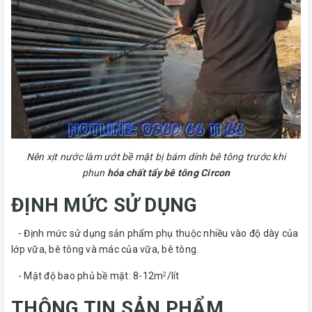
Nên xịt nước làm ướt bề mặt bị bám dính bê tông trước khi
phun
hóa chất tẩy bê tông Circon
ĐỊNH MỨC SỬ DỤNG
- Định mức sử dụng sản phẩm phụ thuộc nhiều vào độ dày của
lớp vữa, bê tông và mác của vữa, bê tông.
- Mật độ bao phủ bề mặt: 8-12m
/lít
2
THÔNG TIN SẢN PHẨM