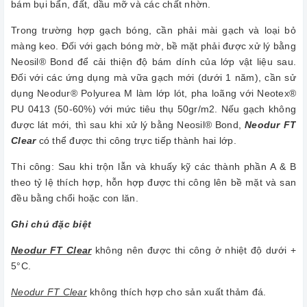
bám bụi bẩn, đất, dầu mỡ và các chất nhờn.
Trong trường hợp gạch bóng, cần phải mài gạch và loại bỏ
màng keo. Đối với gạch bóng mờ, bề mặt phải được xử lý bằng
Neosil® Bond để cải thiện độ bám dính của lớp vật liệu sau.
Đối với các ứng dụng mà vữa gạch mới (dưới 1 năm), cần sử
dụng Neodur® Polyurea M làm lớp lót, pha loãng với Neotex®
PU 0413 (50-60%) với mức tiêu thụ 50gr/m2. Nếu gạch không
được lát mới, thì sau khi xử lý bằng Neosil® Bond,
Neodur FT
Clear
có thể được thi công trực tiếp thành hai lớp.
Thi công: Sau khi trộn lẫn và khuấy kỹ các thành phần A & B
theo tỷ lệ thích hợp, hỗn hợp được thi công lên bề mặt và san
đều bằng chổi hoặc con lăn.
Ghi chú đặc biệt
Neodur FT Clear
không nên được thi công ở nhiệt độ dưới +
5°C.
Neodur FT Clear
không thích hợp cho sản xuất thảm đá.