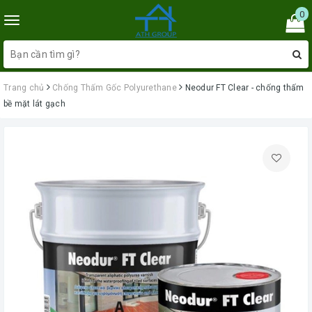
0
Toggle
navigation
Trang chủ
Chống Thấm Gốc Polyurethane
Neodur FT Clear - chống thấm
bề mặt lát gạch