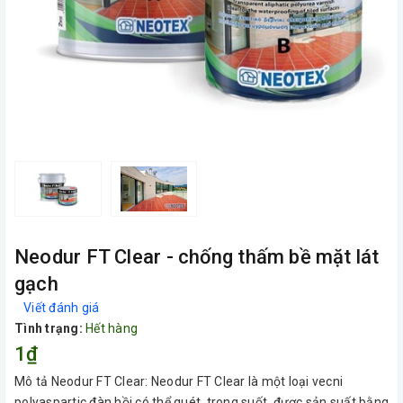
Neodur FT Clear - chống thấm bề mặt lát
gạch
Viết đánh giá
Tình trạng:
Hết hàng
1₫
Mô tả Neodur FT Clear: Neodur FT Clear là một loại vecni
polyaspartic đàn hồi có thể quét, trong suốt, được sản suất bằng