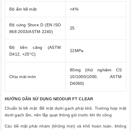
Độ ẩm bề mặt
<4%
Độ cứng Shore D (EN ISO
25
868:2003/ASTM 2240)
Độ bền căng (ASTM
22MPa
D412, +25°C)
80mg (thử nghiệm CS
Chịu mài mòn
10/1000/1000, ASTM
D4060)
HƯỚNG DẪN SỬ DỤNG NEODUR FT CLEAR
Chuẩn bị bề mặt: Bề mặt dưới gạch phải khô. Trường hợp mặt
dưới gạch ẩm, nên lắp quạt thông gió trước khi thi công.
Các bề mặt phải nhám (không mịn) và khô hoàn toàn, không