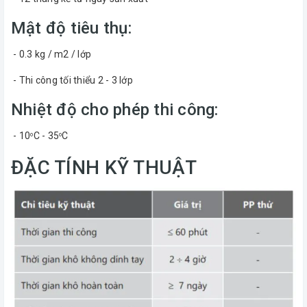
Mật độ tiêu thụ:
- 0.3 kg / m2 / lớp
- Thi công tối thiểu 2 - 3 lớp
Nhiệt độ cho phép thi công:
- 10
C - 35
C
o
o
ĐẶC TÍNH KỸ THUẬT