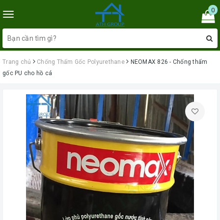
0
Toggle
navigation
Trang chủ
Chống Thấm Gốc Polyurethane
NEOMAX 826 - Chống thấm
gốc PU cho hồ cá