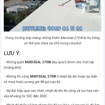
Trong trường hợp màng chống thấm Mariseal 270W bị hư hỏng,
có thể sửa chữa tại chỗ trong vài phút
LƯU Ý:
- Không quét
MARISEAL 270W
dày quá 0,5mm cho một lớp
(màng khô).
- Không thi công
MARISEAL 270W
ở nhiệt độ âm hoặc dự kiến
có mưa hoặc sương giá 48 giờ sau đó.
- Để đạt hiệu quả cao nhất, nhiệt độ khi thi công và lưu hóa nên
vào khoảng từ 50C đến 350C.
- Nhiệt độ thấp sẽ làm chậm tốc độ lưu hóa, và ngược lại độ ẩm