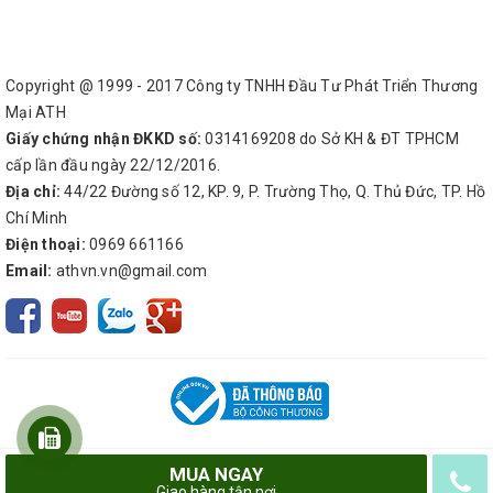
Copyright @ 1999 - 2017 Công ty TNHH Đầu Tư Phát Triển Thương
Mại ATH
Giấy chứng nhận ĐKKD số:
0314169208 do Sở KH & ĐT TPHCM
cấp lần đầu ngày 22/12/2016.
Địa chỉ:
44/22 Đường số 12, KP. 9, P. Trường Thọ, Q. Thủ Đức, TP. Hồ
Chí Minh
Điện thoại:
0969 661166
Email:
athvn.vn@gmail.com
MUA NGAY
© Bản quyền thuộc về
Công ty TNHH Đầu Tư Phát Triển Thương Mại ATH
Giao hàng tận nơi