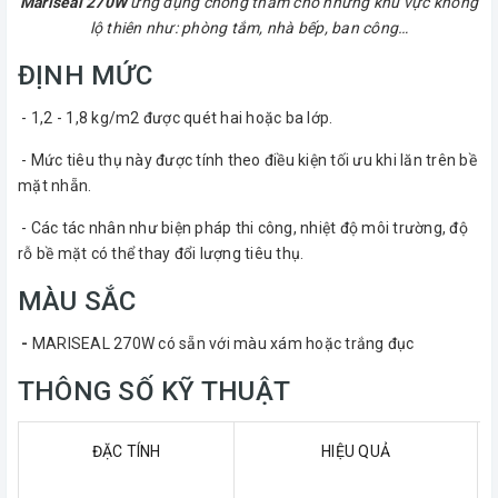
Mariseal 270W
ứng dụng chống thấm cho những khu vực không
lộ thiên như: phòng tắm, nhà bếp, ban công…
ĐỊNH MỨC
- 1,2 - 1,8 kg/m2 được quét hai hoặc ba lớp.
- Mức tiêu thụ này được tính theo điều kiện tối ưu khi lăn trên bề
mặt nhẵn.
- Các tác nhân như biện pháp thi công, nhiệt độ môi trường, độ
rỗ bề mặt có thể thay đổi lượng tiêu thụ.
MÀU SẮC
-
MARISEAL 270W có sẵn với màu xám hoặc trắng đục
THÔNG SỐ KỸ THUẬT
ĐẶC TÍNH
HIỆU QUẢ