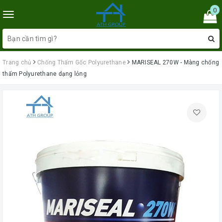
0
Toggle
navigation
Trang chủ
Chống Thấm Gốc Polyurethane
MARISEAL 270W - Màng chống
thấm Polyurethane dạng lỏng