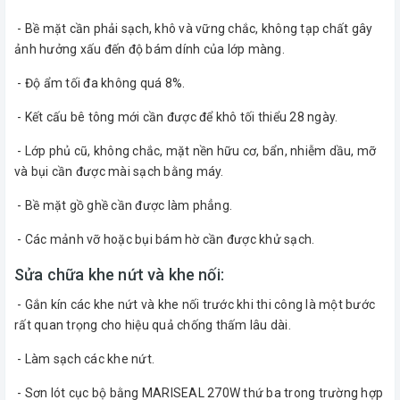
- Bề mặt cần phải sạch, khô và vững chắc, không tạp chất gây
ảnh hưởng xấu đến độ bám dính của lớp màng.
- Độ ẩm tối đa không quá 8%.
- Kết cấu bê tông mới cần được để khô tối thiểu 28 ngày.
- Lớp phủ cũ, không chắc, mặt nền hữu cơ, bẩn, nhiễm dầu, mỡ
và bụi cần được mài sạch bằng máy.
- Bề mặt gồ ghề cần được làm phẳng.
- Các mảnh vỡ hoặc bụi bám hờ cần được khử sạch.
Sửa chữa khe nứt và khe nối:
- Gắn kín các khe nứt và khe nối trước khi thi công là một bước
rất quan trọng cho hiệu quả chống thấm lâu dài.
- Làm sạch các khe nứt.
- Sơn lót cục bộ bằng MARISEAL 270W thứ ba trong trường hợp