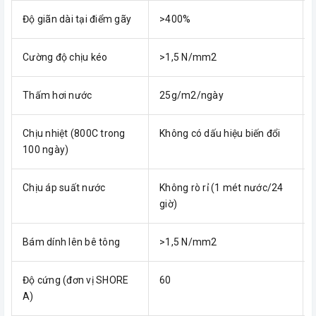
Độ giãn dài tại điểm gãy
>400%
Cường độ chịu kéo
>1,5 N/mm2
Thấm hơi nước
25g/m2/ngày
Chịu nhiệt (800C trong
Không có dấu hiệu biến đổi
100 ngày)
Chịu áp suất nước
Không rò rỉ (1 mét nước/24
giờ)
Bám dính lên bê tông
>1,5 N/mm2
Độ cứng (đơn vị SHORE
60
A)