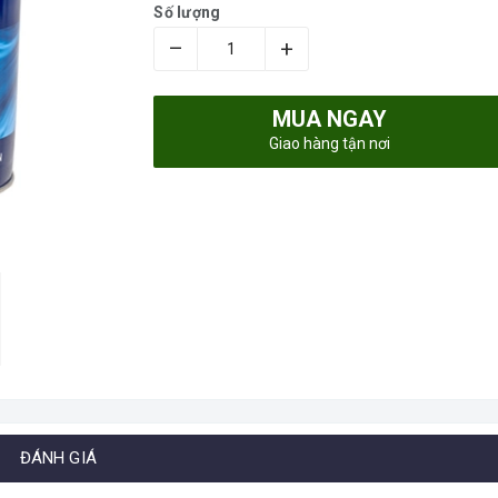
Số lượng
–
+
MUA NGAY
Giao hàng tận nơi
ĐÁNH GIÁ