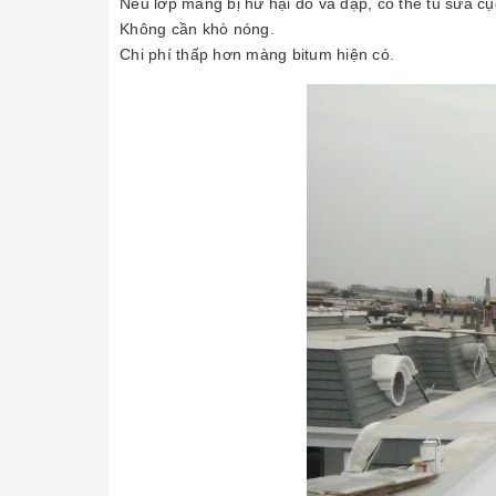
Nếu lớp màng bị hư hại do va đập, có thể tu sửa cục
Không cần khò nóng.
Chi phí thấp hơn màng bitum hiện có.