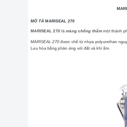
MAR
MÔ TẢ
MARISEAL 270
MARISEAL 270
là
màng chống t
hấm
một thành ph
MARISEAL 270
được chế từ nhựa polyurethan nguyên
Lưu hóa bằng phản ứng với đất và khí ẩm
.