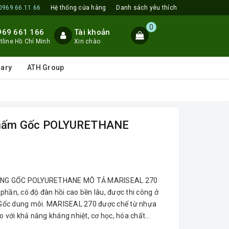
0969.66.11.66
Hệ thống cửa hàng
Danh sách yêu thích
0
969 661 166
Tài khoản
tline Hồ Chí Minh
Xin chào
lary
ATH Group
Thấm Gốc POLYURETHANE
NG GỐC POLYURETHANE MÔ TẢ MARISEAL 270
ần, có độ đàn hồi cao bền lâu, được thi công ở
 Gốc dung môi. MARISEAL 270 được chế từ nhựa
 với khả năng kháng nhiệt, cơ học, hóa chất...