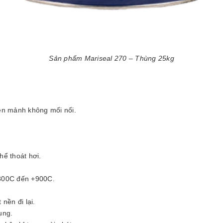
Sản phẩm Mariseal 270 – Thùng 25kg
iền mảnh không mối nối.
hể thoát hơi.
– 300C đến +900C.
nền đi lại.
ụng.