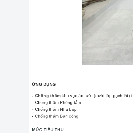
ỨNG DỤNG
-
Chống thấm
khu vực ẩm ướt (dưới lớp gạch lát) t
- Chống thấm Phòng tắm
- Chống thấm Nhà bếp
-
Chống thấm Ban công
MỨC TIÊU THỤ