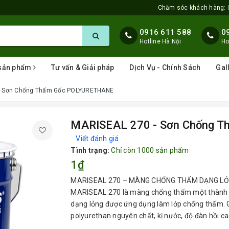
Chăm sóc khách hàng:
0916 611 588
0
Hotline Hà Nội
Ho
 sản phẩm
Tư vấn & Giải pháp
Dịch Vụ - Chính Sách
Gal
- Sơn Chống Thấm Gốc POLYURETHANE
MARISEAL 270 - Sơn Chống 
Viết đánh giá
Tình trạng:
Chỉ còn 1000 sản phẩm
1₫
MARISEAL 270 – MÀNG CHỐNG THẤM DẠNG LỎ
MARISEAL 270 là màng chống thấm một thành ph
dạng lỏng được ứng dụng làm lớp chống thấm.
polyurethan nguyên chất, kị nước, độ đàn hồi cao