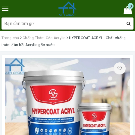
0
Toggle
navigation
Trang chủ
Chống Thấm Gốc Acrylic
HYPERCOAT ACRYL - Chất chống
thấm đàn hồi Acrylic gốc nước