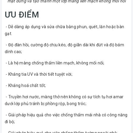
mặt đứng và tạo thành một lớp màng liền mạch không mối nối
ƯU ĐIỂM
- Dễ dàng áp dụng và sửa chữa bằng phun, quét, lăn hoặc bàn
gạt.
- Độ đàn hồi, cường độ chịu kéo, độ giãn dài khi đứt và độ bám
dính cao;
- Là hệ màng chống thấm liền mạch, không mối nối;
- Kháng tia UV và thời tiết tuyệt vời;
- Kháng hoá chất tốt;
- Truyền hơi nước, màng thở nên không có sự tích tụ hơi amar
dưới lớp phủ tránh bị phồng rộp, bong tróc;
- Giải pháp hiệu quả cho việc chống thấm mái nhà có công năng
đi bộ;