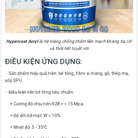
Hypercoat Acryl
là hệ màng chống thấm liền mạch kháng tia UV
và thời tiết tuyệt vời
ĐIỀU KIỆN ỨNG DỤNG:
- Sản phẩm hiệu quả trên: bê tông, fibro xi măng, gỗ, thép mạ,
xốp SPU.
- Điều kiện nền bê tông tiêu chuẩn:
+ Cường độ chịu nén R28 > = 15 Mpa;
+ Độ ẩm bề mặt: W < 10%
+ Nhiệt độ: 5 - 35
C
o