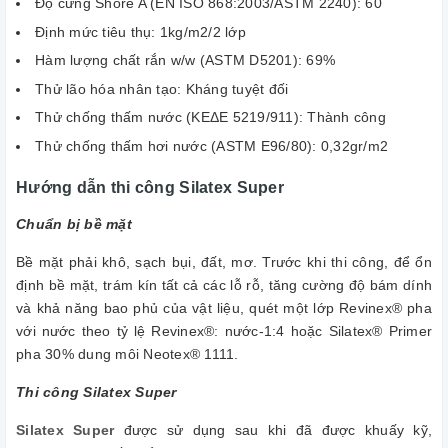
Độ cứng Shore A (EN ISO 868:2003/ASTM 2240): 60
Định mức tiêu thụ: 1kg/m2/2 lớp
Hàm lượng chất rắn w/w (ASTM D5201): 69%
Thử lão hóa nhân tạo: Kháng tuyệt đối
Thử chống thấm nước (ΚΕΔΕ 5219/911): Thành công
Thử chống thấm hơi nước (ASTM E96/80): 0,32gr/m2
Hướng dẫn thi công Silatex Super
Chuẩn bị bề mặt
Bề mặt phải khô, sạch bụi, đất, mơ. Trước khi thi công, để ổn
định bề mặt, trám kín tất cả các lỗ rỗ, tăng cường độ bám dính
và khả năng bao phủ của vật liệu, quét một lớp Revinex® pha
với nước theo tỷ lệ Revinex®: nước-1:4 hoặc Silatex® Primer
pha 30% dung môi Neotex® 1111.
Thi công Silatex Super
Silatex Super
được sử dụng sau khi đã được khuấy kỹ,