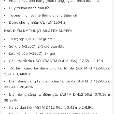
Phản chiếu ánh nắng (màu trắng), giảm nhiệt tòa nhà.
Duy trì khả năng đàn hồi.
Tương thích với hệ thống chống thấm cũ
Được chứng nhận CE (EN 1504-2)
ĐẶC ĐIỂM KỸ THUẬT SILATEX SUPER
:
Tỷ trọng: 1,35±0,02 gr/cm3
Sờ khô (+25oC): 2-3 giờ ban đầu
Lớp kế tiếp (+25oC): 24 giờ
Chịu tải tối đa (ISO 37/ASTM D 412-06a): 27,58 ± 1,19Ν
Độ bền căng tại điểm chịu tải tối đa (ASTM D 412-06a):
2,24 ± 0,04MPa
Biến dạng căng tại điểm chịu tải tối đa (ASTM D 412-06a):
337,44 ± 20,43%
Biến dạng căng tại điểm gãy (ASTM D 412-06a): 370,30 ±
38,97%
Hệ số đàn hồi (ASTM D412-06a) : 3,41 ± 0,24MPa