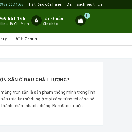
0969.66.11.66
Hệ thống cửa hàng
Danh sách yêu thích
0
969 661 166
Tài khoản
tline Hồ Chí Minh
Xin chào
lary
ATH Group
RỘN SẴN Ở ĐÂU CHẤT LƯỢNG?
i măng trộn sẵn là sản phẩm thông minh trong lĩnh
 nên trào lưu sử dụng ở mọi công trình thi công bởi
ữa thành phẩm nhanh chóng. Bạn đang muốn...