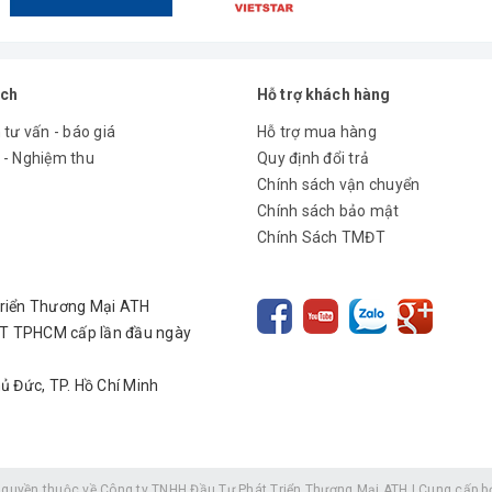
ách
Hỗ trợ khách hàng
 tư vấn - báo giá
Hỗ trợ mua hàng
 - Nghiệm thu
Quy định đổi trả
Chính sách vận chuyển
Chính sách bảo mật
Chính Sách TMĐT
Triển Thương Mại ATH
T TPHCM cấp lần đầu ngày
hủ Đức, TP. Hồ Chí Minh
 quyền thuộc về
Công ty TNHH Đầu Tư Phát Triển Thương Mại ATH
|
Cung cấp b