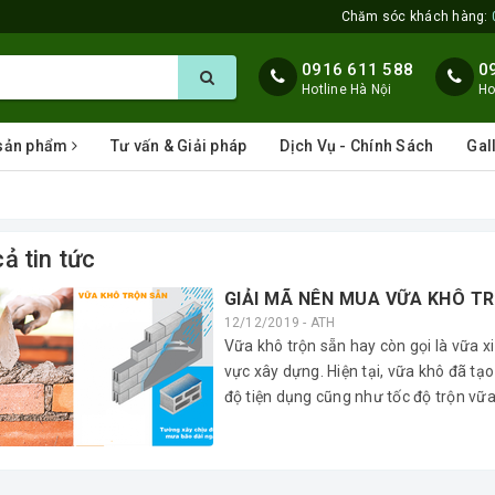
Chăm sóc khách hàng:
0916 611 588
0
Hotline Hà Nội
Ho
 sản phẩm
Tư vấn & Giải pháp
Dịch Vụ - Chính Sách
Gal
cả tin tức
GIẢI MÃ NÊN MUA VỮA KHÔ T
12/12/2019 - ATH
Vữa khô trộn sẵn hay còn gọi là vữa x
vực xây dựng. Hiện tại, vữa khô đã tạo
độ tiện dụng cũng như tốc độ trộn v