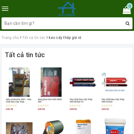
0
Toggle
navigation
Trang chủ
Tất cả tin tức
keo cấy thép giá rẻ
Tất cả tin tức