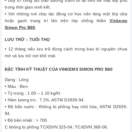
• Duy trì công tác bảo dưỡng tránh đi lại trên bề mặt lớp phủ
trong thời gian ninh kết.
• Với những nơi chịu tác động cơ học nên láng một lớp vữa
hoặc gạch trang trí lên trên lớp chống thấm
Vinkems
Simon Pro B60
.
LƯU TRỮ – TUỔI THỌ
• 12 tháng nếu lưu trữ đúng cách trong bao bì nguyên chưa
mở và lưu trữ nơi khô mát.
ĐẶC TÍNH KỸ THUẬT CỦA VINKEMS SIMON PRO B60
Dạng : Lỏng
• Màu : Đen
• Tỷ trọng : 1.00 – 1.10 kg/lít
• Hàm lượng tro : 7.1%, ASTM D2939-94.
• Độ bền nước : Không bị phồng hay nhũ hóa, ASTM D2939-
94.
• Độ bền nhiệt : > 700
C không bị phồng TCXDVN 325-04; TCXDVN 368-06.