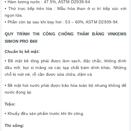
• Hàm lượng nước : 47.5%, ASTM D2939-94
• Thử trực tiếp trên lửa : Mẫu hóa than ở vị trí tiếp xúc với
ngọn lửa.
• Phần còn lại sau khi bay hơi : 53 – 60%, ASTM D2939-94.
QUY TRÌNH THI CÔNG CHỐNG THẤM BẰNG VINKEMS
SIMON PRO B60
Chuẩn bị bề mặt:
• Bề mặt bê tông phải được làm sạch, đặc chắc, không dính
dầu mỡ, bụi xi măng và các tạp chất bám dính khác. Những
chỗ bị nứt nẻ, rỗ cần được sửa chữa, dặm vá.
• Bề mặt hút nước phải được bão hòa toàn bộ nhưng không để
nước đọng lại.
Trộn:
• Khuấy đều sản phẩm trước khi thi công.
Thi công: