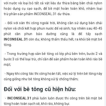
với nước và loại bỏ tất cả vật liệu dư thừa bằng bàn chải nylon
hoặc dụng cụ cạo sạch, để bề mặt hoàn toàn khô, nhằm loại
trừ phần sản phẩm INCONSEAL.31 dư thừa.
- Đối với sàn thi công ngoài trời, không cần sử dụng bàn chải
nylon và chổi kết hợp phun nước để vệ sinh; tuy nhiên sau 40-45
phút cần phun bảo dưỡng cũng là để tẩy sạch
INCONSEAL.31
còn dư, không thẩm thấu hết, ra khỏi bề mặt bê
tông;
- Trong trường hợp sàn bê tông có lớp phủ bên trên, bước 2 và
bước 3 có thể loại trừ, chỉ cần để sản phẩm hoàn toàn khô ráo bề
mặt;
-
Ngay khi công tác thi công hoàn tất, việc xử lý trên bê tông này
cũng giống như bê tông không xử lý chống thấm;
Đối với bê tông cũ hiện hữu:
-
INCONSEAL.31
phải luôn luôn được thi công trên bề mặt bê
tông hoàn toàn sạch sẽ, khô ráo, không bụi.