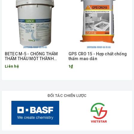
BETEC M-5 - CHỐNG THẤM
GPS CRO 15 - Hợp chất chống
THẨM THẤU MỘT THÀNH
thấm mao dẫn
PHẦN GỐC XI MĂNG
Liên hệ
1₫
ĐỐI TÁC CHIẾN LƯỢC