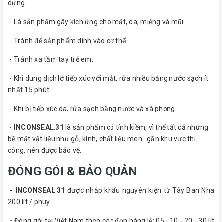
dựng.
- Là sản phẩm gây kích ứng cho mắt, da, miệng và mũi.
- Tránh để sản phẩm dính vào cơ thể.
- Tránh xa tầm tay trẻ em.
- Khi dung dịch lỡ tiếp xúc với mắt, rửa nhiều bằng nước sạch ít
nhất 15 phút.
- Khi bị tiếp xúc da, rửa sạch bằng nước và xà phòng.
-
INCONSEAL.31
là sản phẩm có tính kiềm, vì thế tất cả những
bề mặt vật liệu như gỗ, kính, chất liệu men…gần khu vực thi
công, nên được bảo vệ.
ĐÓNG GÓI & BẢO QUẢN
- INCONSEAL.31
được nhập khẩu nguyên kiện từ Tây Ban Nha
200 lít / phuy
-
Đóng gói tại Việt Nam theo các đơn hàng lẻ: 05 - 10 - 20 - 30 lít