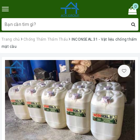
0
Toggle
navigation
Trang chủ
Chống Thấm Thẩm Thấu
INCONSEAL.31 - Vật liệu chống thấm
mặt cầu