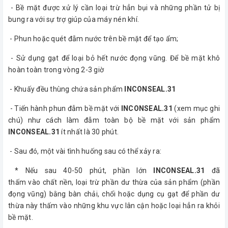
- Bề mặt được xử lý cần loại trừ hẳn bụi và những phần tử bị
bung ra với sự trợ giúp của máy nén khí.
- Phun hoặc quét đẫm nước trên bề mặt để tạo ẩm;
- Sử dụng gạt để loại bỏ hết nước đọng vũng. Để bề mặt khô
hoàn toàn trong vòng 2-3 giờ
- Khuấy đều thùng chứa sản phẩm
INCONSEAL.31
- Tiến hành phun đẫm bề mặt với
INCONSEAL.31
(xem mục ghi
chú) như cách làm đẫm toàn bộ bề mặt với sản phẩm
INCONSEAL.31
ít nhất là 30 phút.
- Sau đó, một vài tình huống sau có thể xảy ra:
* Nếu sau 40-50 phút, phần lớn
INCONSEAL.31
đã
thấm vào chất nền, loại trừ phần dư thừa của sản phẩm (phần
đọng vũng) bằng bàn chải, chổi hoặc dụng cụ gạt để phần dư
thừa này thấm vào những khu vực lân cận hoặc loại hẳn ra khỏi
bề mặt.