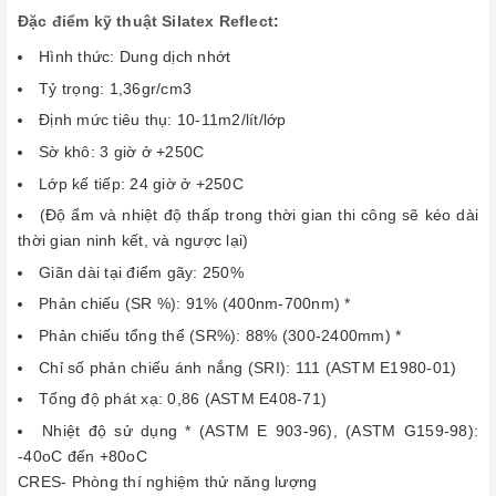
Đặc điểm kỹ thuật Silatex Reflect
:
Hình thức: Dung dịch nhớt
Tỷ trọng: 1,36gr/cm3
Định mức tiêu thụ: 10-11m2/lít/lớp
Sờ khô: 3 giờ ở +250C
Lớp kế tiếp: 24 giờ ở +250C
(Độ ẩm và nhiệt độ thấp trong thời gian thi công sẽ kéo dài
thời gian ninh kết, và ngược lại)
Giãn dài tại điểm gãy: 250%
Phản chiếu (SR %): 91% (400nm-700nm) *
Phản chiếu tổng thể (SR%): 88% (300-2400mm) *
Chỉ số phản chiếu ánh nắng (SRI): 111 (ASTM E1980-01)
Tổng độ phát xạ: 0,86 (ASTM E408-71)
Nhiệt độ sử dụng * (ASTM E 903-96), (ASTM G159-98):
-40οC đến +80οC
CRES- Phòng thí nghiệm thử năng lượng