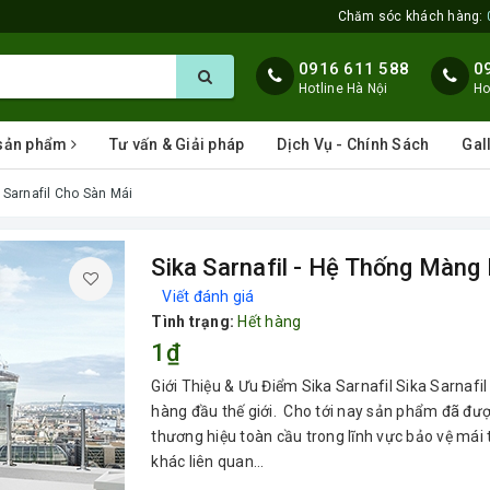
Chăm sóc khách hàng:
0916 611 588
0
Hotline Hà Nội
Ho
 sản phẩm
Tư vấn & Giải pháp
Dịch Vụ - Chính Sách
Gal
 Sarnafil Cho Sàn Mái
Sika Sarnafil - Hệ Thống Màng
Viết đánh giá
Tình trạng:
Hết hàng
1₫
Giới Thiệu & Ưu Điểm Sika Sarnafil Sika Sarnaf
hàng đầu thế giới. Cho tới nay sản phẩm đã đượ
thương hiệu toàn cầu trong lĩnh vực bảo vệ má
khác liên quan...