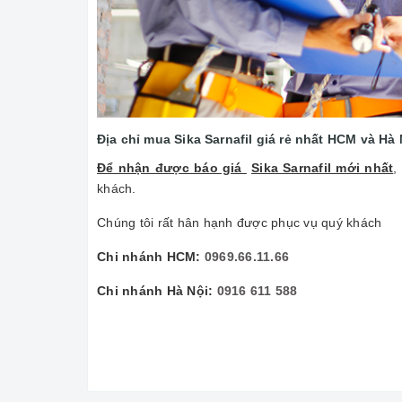
Địa chỉ mua Sika Sarnafil giá rẻ nhất HCM và Hà 
Để nhận được báo giá
Sika Sarnafil mới nhất
,
khách.
Chúng tôi rất hân hạnh được phục vụ quý khách
Chi nhánh HCM:
0969.66.11.66
Chi nhánh Hà Nội:
0916 611 588